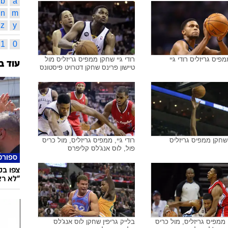
לברון ג
45
תמונות משויכות לתגית זו
אמארה 
כריס פו
NBA
אד
אינדק
א
ב
 שחקן טורונטו מול ג'ראלד
רודי גיי שחקן טורונטו ראפטורס מול
קן אינדיאנה
גרנט היל שחקן לוס אנג'לס
מ
נ
קליפרס
b
a
n
m
z
y
1
0
פיס גריזליס רודי גיי
רודי גיי שחקן ממפיס גריזליס מול
עוד ב
טיישון פרינס שחקן דטרויט פיסטונס