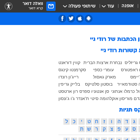
וואלה דואר
אופנה
עוד
שיתופי פעולה
קרא דואר
ן הכתבות של
רודי גיי
 קשורות
רודי גיי
גריזליס
נבחרת ארצות הברית
קווין דוראנט
ו ראפטורס
עומרי כספי
סקרמנטו קינגס