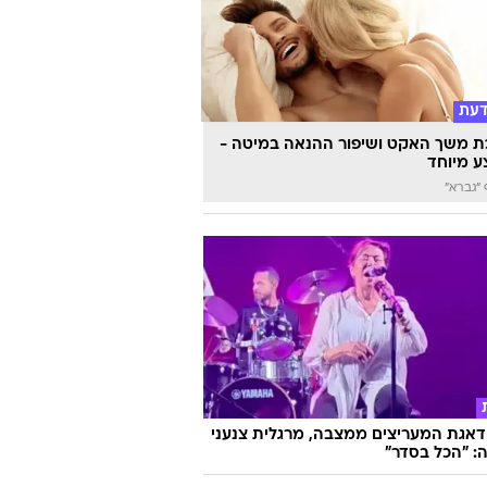
קבלת הפנים שהיממה את מוחמד סלאח:
יתי דבר כזה"
דעת
 משך האקט ושיפור ההנאה במיטה -
 מיוחד
"גברא"