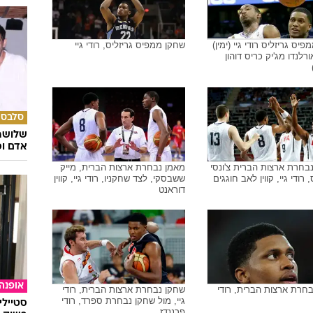
י (שני משמאל), ממפיס
שחקני ממפיס גריזליס רודי גיי, זאק
, מול טורונטו ראפטורס
ראנדולף
תרבות
לאחר ד
מרגיעה
יס גריזליס רודי גיי (ימין)
שחקן ממפיס גריזליס, רודי גיי
רלנדו מג'יק כריס דוהון
סלבס
שלושה 
אדם וס