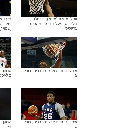
גארד פילדלפיה 76' לואיס וויליאמס
רודי גי
(מרכז) בין שחקני ממפיס רודי גיי
גריזליס
וג'ייסון וויליאמס
ווסלי מתיוס (מימין), פורטלנד
גארד ממפ
בלייזרס, מעל רודי גיי, ממפיס
וגארד או
גריזליס
(שמאל)