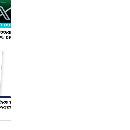
אופנה
לנעוץ 
בקופנה
טכנולו
וואטס
עם שלו