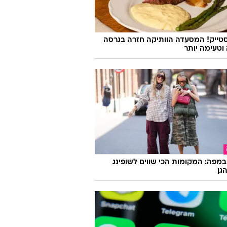
אהבה: הרוקנ'רול של איפה הילד שוב
סטייק! המסעדה הוותיקה חזרה בגרסה
טעימה יותר