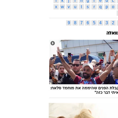
'יימס
מארק גאסול
רייג'ון רונדו
סטודמאייר
בוסטון סלטיקס
בלייק גריפין
ל
כרמלו אנתוני
סן אנטוניו ספרס
רון ארטסט
ם מוריסון
אוקלהומה סיטי ת'אנדר
ג'ו ג'ונסון
ס תגיות
ג
ד
ה
ו
ז
ח
ט
י
כ
ל
ס
ע
פ
צ
ק
ר
ש
ת
l
k
j
i
h
g
f
e
d
c
x
w
v
u
t
s
r
q
p
o
9
8
7
6
5
4
3
2
וואלה