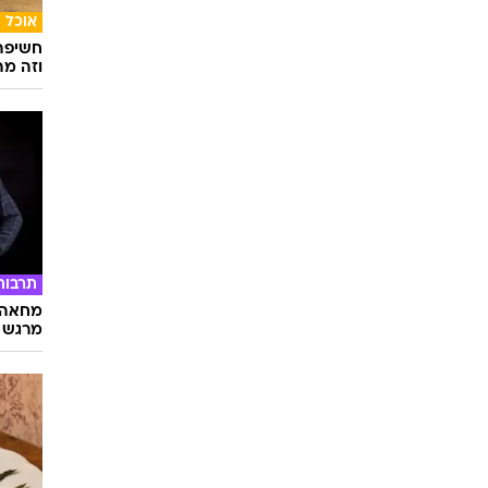
2
מתאימ
אוכל
חשיפה 
וזה מה