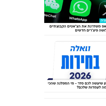
במפה: המקומות הכי שווים לשופינג
גן
גיה
אפ משדרגת את הצ'אטים הקבוצתיים
שה פיצ'רים חדשים