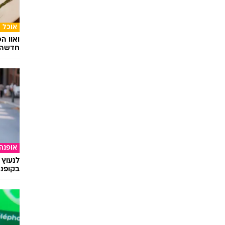
תרבות
מחאה ו
מרגש
אוכל
ואוו ה
חדשה ו