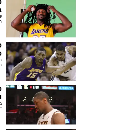
ארכיון הכתבות של
רון ארטסט
ה
ד
"
תמ
ל
מ
ב
שת
הולדתו 
מ
מ
ה
המ