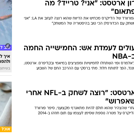
רטסט: "זה היה כמו קרב אגרוף,
שוט החלפנו מהלומות"
ון ארטסט מסכם את המרתון בין הלייקרס לפיניקס, שנגמר אחרי שלוש
כסף
כות. אודום, ששיחק 56 דקות: "עכשיו בא לי פנקייק"
דוח הא
מ-3 שנים
ון ארטסט: "אני? טרייד? מה
תאום"
הפורוורד של הלייקרס מכחיש את הדיווח שהוא רוצה לעזוב את LA: "אני
שחק עם הכדורסלן הכי טוב בהיסטוריה של המשחק"
ולים לעמדת אש: החמישייה החמה
טוב ל
NBA
איך לה
ולהפח
'אלמרס ופוי השתחלו לחמישיות ומפציצים במיאמי ובקליפרס. ארטסט,
נגד, הפך לתותח חלוד. מתי ברסקי עם ההרכב החם של השבוע
בשיתוף  SWIM