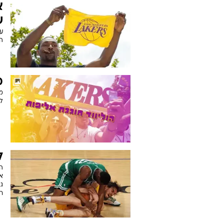
ש
א
הל
א
ש
ע
הט
מ
מ
לי