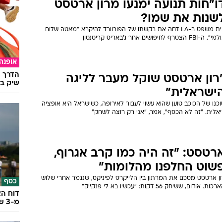
ג'יק ג'ונסון: "וורלד פיס מביך אותי
את הלייקרס"
טכנולו
ב-NBA מצפים לעונש קשה לוורלד פיס על המרפק לפרצוף של הארדן:
במהלך
צטער, נראה רע". קובי יצליח לחפות עליו בפלייאוף?
ו"חות תנועה ימנעו מרון ארטסט
שנות את שמו?
בית משפט ב-LA דחה את בקשתו של הפורוורד להיקרא "מאטה שלום
. ה-FBI הצטרף לחיפושים אחר ג'באריס קריטנטון
אופנה
הדרך ה
רון ארטסט שוקל מעבר לליגה
שיק בא
ישראלית"
כנו של הכוכב טוען שהוא עשוי לעבור לאירופה, כשישראל היא אופציה
אלית. "זה לא הכסף", אמר, "אני רק רוצה לשחק"