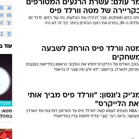
כרמלו א
42
כתבות משויכות לתגית זו
מטה וו
המלחמה ששינתה את ה-NBA:
קווין ד
סרט על הקרב בין ארטסט לאוהדי
אוקלהו
דנבר נ
טרויט
הסיפור שלא סופר: קטטת פייסרס-פיסטונס", שעלה השבוע בנטפליקס,
אינדק
מחזיר אותנו לקרב המפורסם ב-2004. הוא לא מסתפק בכך, אלא מציג
ונות וזוויות שלא הכרנו. התכונה החזקה בו היא כנות, מה שהופך אותו
א
ב
חובה לכל חובב ספורט ואפילו מעבר לכך
מ
נ
ר עולם: עשרת הרגעים המטורפים
b
a
קריירה של מטה וורלד פיס
n
m
ה בזמן משחקים, שבר לג'ורדן את הצלעות, וזה עוד כלום. לרגל יום
z
y
ה-39, בחרנו את רגעיו ההזויים ביותר. קל זה לא היה
1
0
עוד ב
טה וורלד פיס הורחק לשבעה
שחקים
כוכב האלים של הלייקרס יחמיץ את הסיבוב הראשון בפלייאוף בעקבות
רפק להארדן. בריאנט: "לא יודע מה עובר לו בראש"