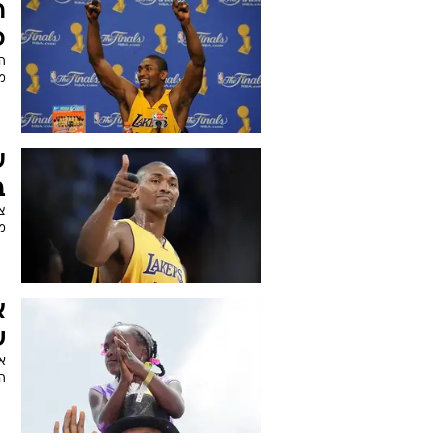
א
פ
ר
האר
ר
פ
מ
ע
ב-
צ
מ