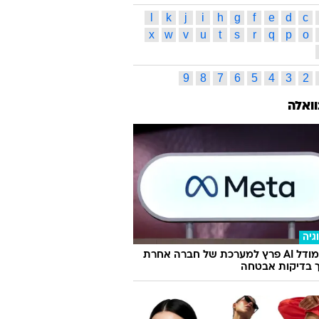
נתוני
ראשיד וואלאס
טרבור אריזה
רלד פיס
דרק פישר
יוסטון רוקטס
למאר אודום
וראנט
רודי גיי
רייג'ון רונדו
מה סיטי ת'אנדר
אינדיאנה פייסרס
אגטס
ס תגיות
ג
ד
ה
ו
ז
ח
ט
י
כ
ל
ס
ע
פ
צ
ק
ר
ש
ת
l
k
j
i
h
g
f
e
d
c
x
w
v
u
t
s
r
q
p
o
9
8
7
6
5
4
3
2
וואלה