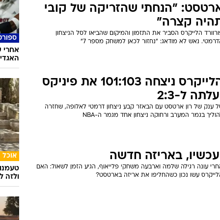
בריאו
מזילים
ה נשתנה?
בעיה ר
הניצוץ של רונדו, הרעב של קובי, צירופו של ארטסט. גמר 2010 אמנם
מרגיש כמו דז'ה-וו לגמר 2008, אך בפועל הוא עשוי להתברר כשונה
גמרי
רטסט: "הנחתי שהזריקה של קובי
היה קצרה"
רוורד הלייקרס הסביר את התזמון והמיקום שהביאו לסל הניצחון
ספורט
רמטי. נאש לא מודאג: "נחזור לכאן למשחק מספר 7"
האגדי ע
הלייקרס ניצחה 101:103 את פיניקס
עלתה ל-2:3
ל ענק של רון ארטסט עם הבאזר קבע ניצחון דרמטי לאלופה, שחזרה