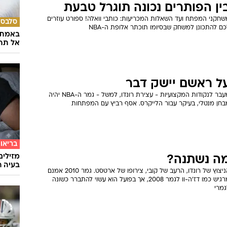
השאלון
מתאימ
א מה שחשבתם
האלמנט המרשים ביותר באליפות הזו של הלייקרס הוא הדרך: LA ניצחה
ת בוסטון בסגנון המשחק שלה. אסף רביץ מסכם את הגמר, מפרגן לפאו
סול, ועומד שוב על ההשוואה ההיסטורית הכי מדויקת לקובי בריאנט.
ז: הוא בכלל פאוור פורוורד
ין הפותרים נכונה תוגרל טבעת
שחקני המפתח ועד השאלות המכריעות: כותבי וואלה! ספורט עוזרים
סלבס
ם להתכונן למשחק שבסיומו תוכתר אלופת ה-NBA
באמת ה
אל תהי
ל ראשם יישק דבר
מעבר לנקודות המקצועיות - עצירת רונדו, למשל - גמר ה-NBA יהיה
בחן מנטלי, בעיקר עבור הלייקרס. אסף רביץ עם המפתחות