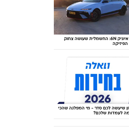
 את השווארמה החדשה של אסף גרניט,
 ציפינו
יונדאי איוניק 6N: החשמלית שעושה צחוק
הפיזיקה