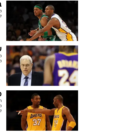
ל
א
גא
רמ
ב
מ
לכ
ע
מ