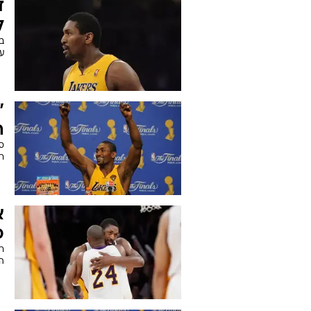
מ
ו
"מ
ד
ל
עולמי"
"
ה
סו
רי