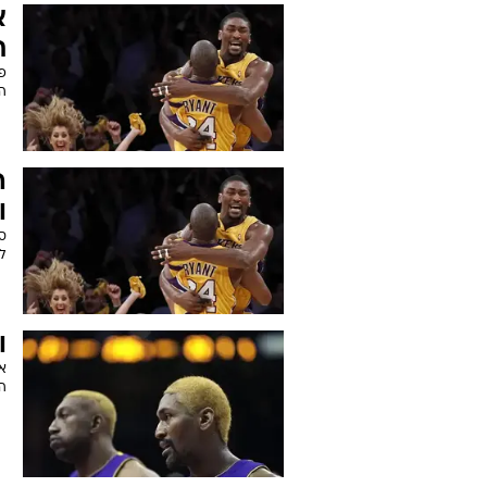
מ
ל
א
ת
פו
הד
ו
ס