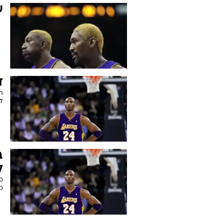
לה
ו
א
ה
ע
ד
ה
ל