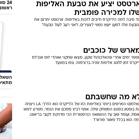
ארטסט: "רוצה לשחק ב-NFL אחרי
אפרוש"
חרי שהצהיר שהוא חולם להיות מתאגרף מקצועני, סיפר פורוורד
ייקרס על מטרה נוספת שסימן לעצמו עם תום חוזהו ב-2014
אוכל
24 ס
רטסט יציע את טבעת האליפות
ראשונ
לו למכירה פומבית
וד סיבה למה הלייקרס חייבים לזכות באליפות: ארטסט יתרום את
בעת שלו למען ייעוץ נפשי לצעירים, ו"אני רעב לעוד טבעת"
ארש של כוכבים
ספר ימים אחרי שהאלכוהול שקע, מצאו שחקני ואוהדי לוס אנג'לס
יקרס זמן לחגוג אליפות שניה ברציפות. צפו במצעד