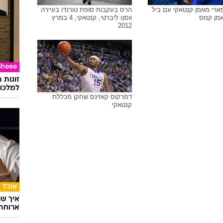
ים נורו במהלך הפגנה על
מבוכה לטראמפ: בקנטאקי,
שוטר שירה בצעירה שחורה
המועמד הדמוקרטי אנדי בשיר
ר 24.9.20
הכריז על ניצחונו בבחירות לתפקיד
המושל בתום מרוץ צמוד הוא ניצח
ברוב קטן של 0.4% את המושל
סלבס
הקודם, מאט בווין
הפופ־
לפספ
בשיתוף llin
יפארי מאמן קנטאקי עם ביל
הרס בעקבות סופת טורנדו בעיירה
מן קנזס
ווסט ליברטי, קנטאקי, 4 במרץ
2012
Sheee
זוגות 
למלכוד
דמרקוס קאזינס שחקן מכללת
קנטאקי