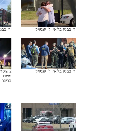
ארכיון התמונות של
קנטאקי
חשבון האינסטגרם של היורה קונור
קונור סט
סטרג'ן, לואיוויל
ירי בבנק בלואיוויל, קנטאקי
ירי בבנק