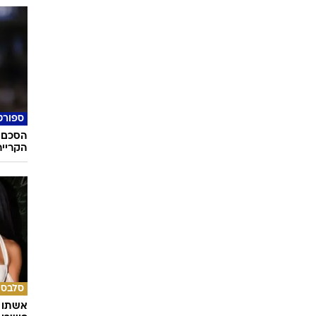
אוכל
איך שף
ארוחה 
ספורט
הסכם 
הקרייר