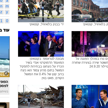
דונלד 
14
תמונות משויכות לתגית זו
טד קרוז
ביקורת
ברק או
אינדק
א
ב
רג'ן, היורה לואיוויל קנטאקי
קונור סטרג'ן, היורה לואיוויל קנטאקי
מ
נ
b
a
n
m
z
y
1
0
 בלואיוויל, קנטאקי
ירי בבנק בלואיוויל, קנטאקי
עוד ב