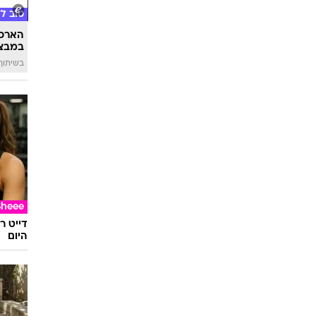
מתאימ
טוב ל
הארכת
במבצע
בשיתוף 