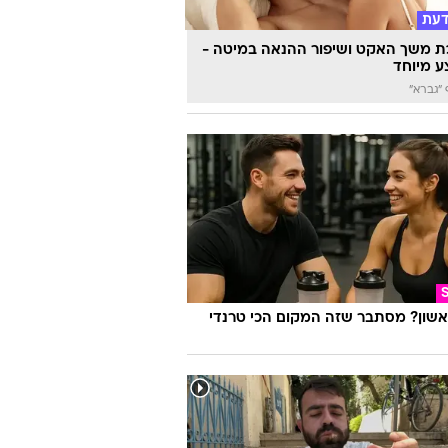
ה לעמדות שלכם?
דעת
 משך האקט ושיפור ההנאה במיטה -
 מיוחד
"גברא"