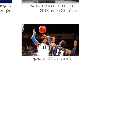
ירי בבנק בלואיוויל, קנטאקי
2 שוטר
משפט ה
בריונה טיילו
זירת ירי בתיכון במדינת קנטאקי,
ג'ון קל
ארה"ב, 23 בינואר 2018
סלף מא
ג'ון וול שחקן מכללת קנטאקי