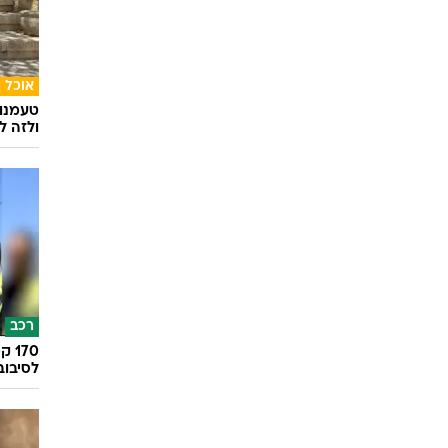
Sheee
דייט ר
היום
אוכל
טעמנו
ולזה לא