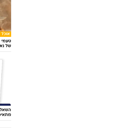
רכב
לסיבוב
אוכל
טעמי י
של נאג