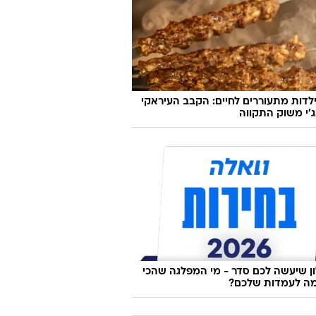
170 קמ"ש: בן 14 לקח את היונדאי של ההורים
 בכביש 6
לדות מתעוררים לחיים: הקבב העיראקי
׳י משוק התקווה