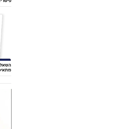
סלבס
אשתו ש
פישרית
השאלון