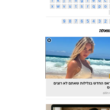
טראמפ
הילרי קלינטון
המפלגה הרפובליקנית
לואיוויל
BMW
אוסטרליה
אוקראינה
ב.מ.וו
 מסעדות
בנק
בר יין
ברית מילה
ברני סנדרס
במה
ס תגיות
ג
ד
ה
ו
ז
ח
ט
י
כ
ל
ס
ע
פ
צ
ק
ר
ש
ת
l
k
j
i
h
g
f
e
d
c
x
w
v
u
t
s
r
q
p
o
9
8
7
6
5
4
3
2
וואלה