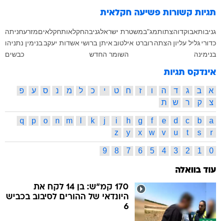
תגיות קשורות
פשיעה חקלאית
גניבות
אבוקדו
הצתות
מג"ב
משטרת ישראל
גניבה
חקלאות
חקלאים
מזרע
חניתה
כדורי
גליל עליון
הצתה
רוברט אילטוב
איתן ברושי
אשדות יעקב
בנימין נתניהו
בנימינה
השומר החדש
כבשים
אינדקס תגיות
א
ב
ג
ד
ה
ו
ז
ח
ט
י
כ
ל
מ
נ
ס
ע
פ
צ
ק
ר
ש
ת
q
p
o
n
m
l
k
j
i
h
g
f
e
d
c
b
a
z
y
x
w
v
u
t
s
r
9
8
7
6
5
4
3
2
1
0
עוד בוואלה
170 קמ"ש: בן 14 לקח את
היונדאי של ההורים לסיבוב בכביש
6