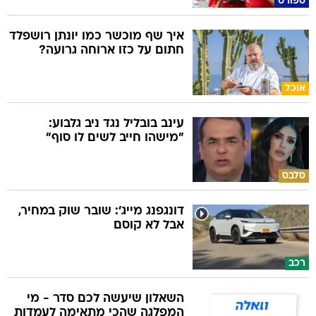
ספורט
איך שף מוכשר כמו יונתן רושפלד
חתום על כזו ארוחה גרועה?
אוכל
עינב בובליל נגד ניב גלבוע:
"מישהו חייב לשים לו סוף"
סלבס
דונגפנג מייג': שובר שוק במחיר,
אבל לא קוסם
רכב
השאלון שיעשה לכם סדר - מי
המפלגה שהכי מתאימה לעמדות