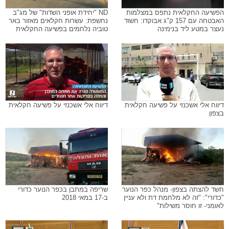
הפשיעה החקלאית נתפס במצלמות
ND "יחידת אופני השדות" של מג"ב
האבטחה עם 157 ק"ג אבוקדו: חשוד
נחשפת: עשרות חקלאים מאזור באר
נעצר במטע ליד בנימינה
טוביה נלחמים בפשיעה החקלאית
דיווח אלי אשכנזי על פשיעה חקלאית
דיווח אלי אשכנזי על פשיעה חקלאית
בצפון
חשד להצתה בצפון- מנהל כפר הנוער
שריפה במתבן בכפר הנוער כדורי
"כדורי": "זה לא מלחמת דת ולא עניין
ב-17 במאי 2018
לאומני- זו חוסר משילות"