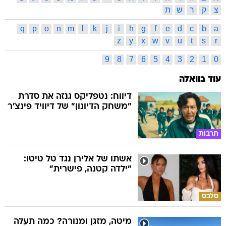
צ
ק
ר
ש
ת
q
p
o
n
m
l
k
j
i
h
g
f
e
d
c
b
a
z
y
x
w
v
u
t
s
r
9
8
7
6
5
4
3
2
1
0
עוד בוואלה
דיווח: נטפליקס גנזה את סדרת
"משחק הדיונון" של דיוויד פינצ'ר
תרבות
אשתו של אלירן נגד טל טיטו:
"ילדה קטנה, פישרית"
סלבס
מיטה, מזגן ומנורה? כמה תעלה