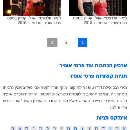
לימור גולדשטיין ואוולין קפלון בטקס
לימור גולדשטיין ואוולין קפלון בטקס
פרסי אופיר, ספטמבר 2010
פרסי אופיר, ספטמבר 2010
2
1
ארכיון הכתבות של
פרסי אופיר
תגיות קשורות
פרסי אופיר
מירי רגב
אילת
דודו טופז
הילה קובו
מיקי זוהר
רקטה
אבי נשר
בנימין נתניהו
המהדורה המרכזית
יעקב אילון
סתיו סטרשקו
פרופסור יהודה היס
פרס אופיר
פרשת האיברים
שירה האס
שמאלים
שרת התרבות
אולפן וואלה!
אורי ברבש
ארי פולמן
אינדקס תגיות
א
ב
ג
ד
ה
ו
ז
ח
ט
י
כ
ל
מ
נ
ס
ע
פ