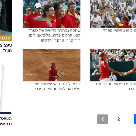
ו לופז טניסאי ספרדי
שחקני נבחרת הדייויס של ספרד
חואן קרלוס פררו, פליסיאנו לופז,
סלבס
דויד פרר, פרננדו ורדסקו
עינב ב
סוף"
ו לופז טניסאי ספרדי עם
יוני ארליך טנסיאי ישראלי מול
ברדו
פליסיאנו לופז טניסאי ספרדי
2
השאלון
מתאימ