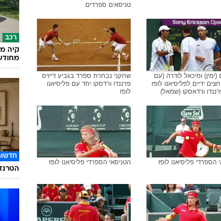
טניסאים ספרדים
רכב
קיה מש
מחודש
 (ימין) ומיכאל לודרה (עם
שחקני נבחרת ספרד בגביע דייויס
חצים ידיים לפליסיאנו לופז
פרננדו ורדסקו יחד עם פליסיאנו
ופרננדו ורדאסקו (שמאל)
לופז
חדשות
 הספרדי פליסיאנו לופז
הטניסאי הספרדי פליסיאנו לופז
הטרנד 