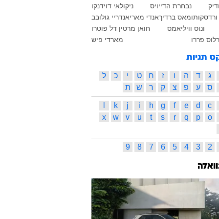
דיק
נבחרת הדייויס
ניקולאי דוידנקו
ורדסקו
תומאס ברדיך
אנדי מארי
אנדריי גולובב
ונוס וויליאמס
חואן מרטין דל פוטרו
לוס פררו
מארדי פיש
ס תגיות
ג
ד
ה
ו
ז
ח
ט
י
כ
ל
ס
ע
פ
צ
ק
ר
ש
ת
l
k
j
i
h
g
f
e
d
c
x
w
v
u
t
s
r
q
p
o
9
8
7
6
5
4
3
2
וואלה