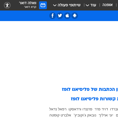
וואלה דואר
אופנה
עוד
שיתופי פעולה
קרא דואר
ן הכתבות של
פליסיאנו לופז
 קשורות
פליסיאנו לופז
ברדו
דויד פרר
פרננדו ורדאסקו
רפאל נדאל
ם
יוני ארליך
נובאק ג'וקוביץ'
אלברט קוסטה