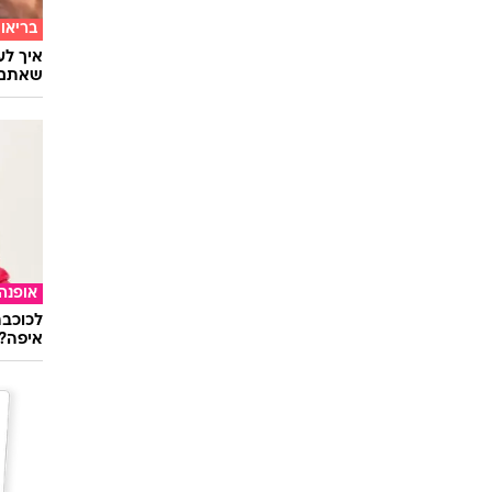
בריאו
שאתם 
אופנה
לכוכבת
איפה?