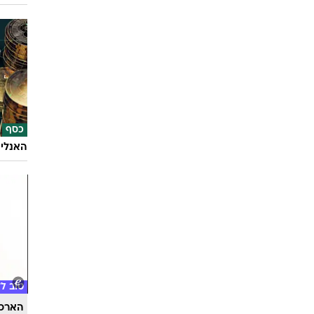
כסף
האנליס
טוב ל
הארכת