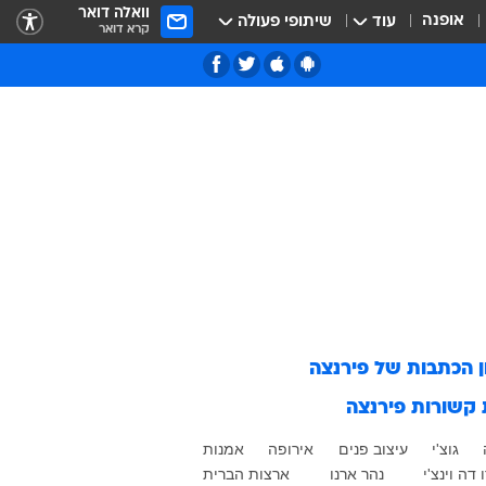
וואלה דואר
אופנה
עוד
שיתופי פעולה
קרא דואר
ן הכתבות של
פירנצה
 קשורות
פירנצה
גוצ'י
עיצוב פנים
אירופה
אמנות
 דה וינצ'י
נהר ארנו
ארצות הברית