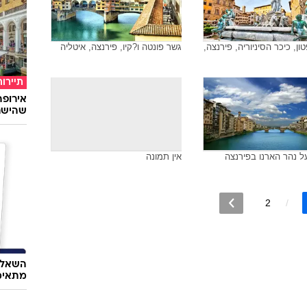
ון, כיכר הסיניוריה, פירנצה,
גשר פונטה ו?קיו, פירנצה, איטליה
תיירות
שהישרא
 נהר הארנו בפירנצה
אין תמונה
2
השאלון
מתאימ