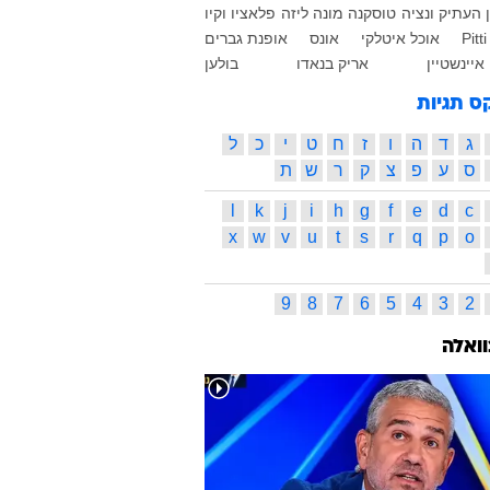
 העתיק
ונציה
טוסקנה
מונה ליזה
פלאציו וקיו
Pitt
אוכל איטלקי
אונס
אופנת גברים
יינשטיין
אריק בנאדו
בולען
ס תגיות
ג
ד
ה
ו
ז
ח
ט
י
כ
ל
ס
ע
פ
צ
ק
ר
ש
ת
l
k
j
i
h
g
f
e
d
c
x
w
v
u
t
s
r
q
p
o
9
8
7
6
5
4
3
2
וואלה