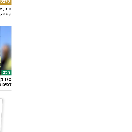
סלבס
נויה, 
קטנה, 
רכב
לסיבוב