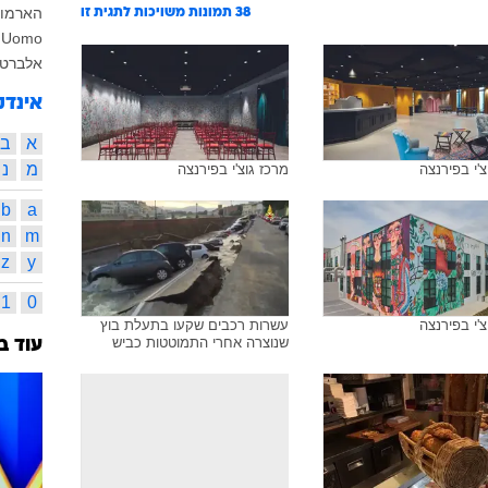
הארמון
38
תמונות משויכות לתגית זו
i Uomo
אלברט א
אינדק
א
ב
מ
נ
צ'י בפירנצה
מרכז גוצ'י בפירנצה
b
a
n
m
z
y
1
0
צ'י בפירנצה
עשרות רכבים שקעו בתעלת בוץ
שנוצרה אחרי התמוטטות כביש
עוד ב