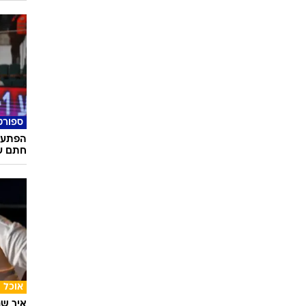
ספורט
הפתעה:
חתם על 
אוכל
איך שף