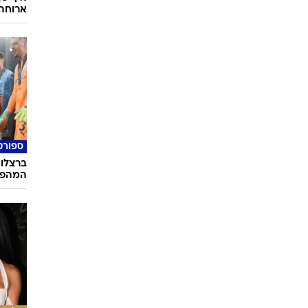
ארוחה 
ספורט
ברצלונ
המהפך 