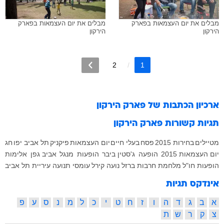
מבלים את יום העצמאות בפארק
מבלים את יום העצמאות בפארק
הירקון
הירקון
2
1
ארכיון הכתבות של
פארק הירקון
תגיות קשורות
פארק הירקון
מטיילים
בחירות 2015
פסח
בעלי חיים
יום העצמאות
פיקניק
תל אביב יפו
חג
יום העצמאות 2015
הופעה
ג'סטין ביבר
הופעות
מנגל
אביב גפן
אלימות
הופעות חו"ל
מלחמת חרבות ברזל
נועה קירל
עומסי תנועה
עיריית תל אביב
אינדקס תגיות
א
ב
ג
ד
ה
ו
ז
ח
ט
י
כ
ל
מ
נ
ס
ע
פ
צ
ק
ר
ש
ת