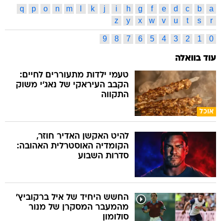
q
p
o
n
m
l
k
j
i
h
g
f
e
d
c
b
a
z
y
x
w
v
u
t
s
r
9
8
7
6
5
4
3
2
1
0
עוד בוואלה
טעמי ילדות מתעוררים לחיים:
הקבב העיראקי של נאג׳י משוק
התקווה
אוכל
להיט האקשן האדיר חוזר,
הקומדיה האוסטרלית האהובה:
סדרות השבוע
החשש היחיד של איל ברקוביץ'
מהמעבר המסקרן של מנור
סולומון