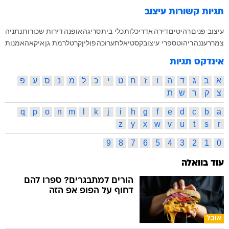
תגיות קשורות
עיצוב
עיצוב פנים
רהיטים
דירה
אדריכלות
כלי בית
סריגה
אופנה
דירות שכורות
נתניה
צמר
רעננה
ריהוט
ספרי עיצוב
קסטיאל
תערוכה
פולין
קרטל
רמת גן
איקאה
אמנות
אינדקס תגיות
א
ב
ג
ד
ה
ו
ז
ח
ט
י
כ
ל
מ
נ
ס
ע
פ
צ
ק
ר
ש
ת
q
p
o
n
m
l
k
j
i
h
g
f
e
d
c
b
a
z
y
x
w
v
u
t
s
r
9
8
7
6
5
4
3
2
1
0
עוד בוואלה
הורים למתבגרים? ספרו להם
דחוף על הפופ אפ הזה
אוכל