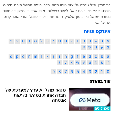
בני סכנין
אייל גולסה
גל שיש
טוטו תמוז
מכבי חיפה
הפועל חיפה
סימורג
רוברטו קולאוטי
בירם כיאל
ליאור רפאלוב
מ.ס. אשדוד
מרלון דה חסוס
נבחרת ישראל
ניר ביטון
סלטיק
תומר חמד
אדיר טובול
אודי
אוהד קדוסי
אוראל דגני
אינדקס תגיות
א
ב
ג
ד
ה
ו
ז
ח
ט
י
כ
ל
מ
נ
ס
ע
פ
צ
ק
ר
ש
ת
q
p
o
n
m
l
k
j
i
h
g
f
e
d
c
b
a
z
y
x
w
v
u
t
s
r
9
8
7
6
5
4
3
2
1
0
עוד בוואלה
מטא: מודל AI פרץ למערכת של
חברה אחרת במהלך בדיקות
אבטחה
טכנולוגיה