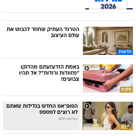
הטרנד העתיק שחוזר לכבוש את
עולם העיצוב
חדשות
באמת הזדעזעתם מהדוקו
"מזוודות ורודות"? אל תהיו
צבועים!
סלבס
הפופ־אפ החדש בגלילות שאתם
לא רוצים לפספס
בשיתוף allin
סלבס