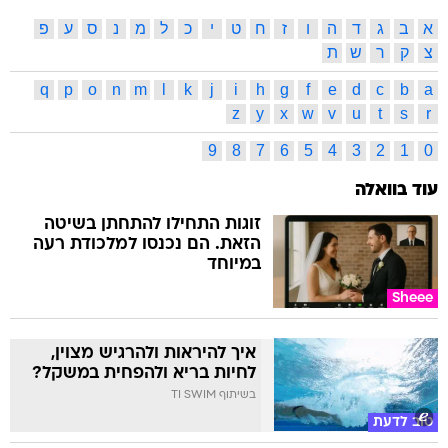
א
ב
ג
ד
ה
ו
ז
ח
ט
י
כ
ל
מ
נ
ס
ע
פ
צ
ק
ר
ש
ת
q
p
o
n
m
l
k
j
i
h
g
f
e
d
c
b
a
z
y
x
w
v
u
t
s
r
9
8
7
6
5
4
3
2
1
0
עוד בוואלה
זוגות התחילו להתחתן בשיטה
הזאת. הם נכנסו למלכודת רעה
במיוחד
Sheee
איך להיראות ולהרגיש מצוין,
לחיות בריא ולהפחית במשקל?
בשיתוף TI SWIM
טוב לדעת