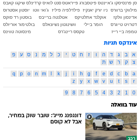
סן פרנסיסקו ג'איינטס
פיטסבורג פייראטס
סנט לואיס קרדינלס
שיקגו קאבס
מילווקי ברוורס
ניו יורק יאנקיז
פילדלפיה פיליז
ג'ואי ווטו
יוסטון אסטרוס
אדינסון וולקז
אוקלנד אתלטיקס
אטלנטה ברייבס
בוסטון רד סוקס
דטרויט טייגרס
הומר ביילי
וושינגטון נשיונאלס
בולטימור אוריולס
טמפה ביי רייז
טקסס ריינג'רס
מינסוטה טווינס
אינדקס תגיות
א
ב
ג
ד
ה
ו
ז
ח
ט
י
כ
ל
מ
נ
ס
ע
פ
צ
ק
ר
ש
ת
q
p
o
n
m
l
k
j
i
h
g
f
e
d
c
b
a
z
y
x
w
v
u
t
s
r
9
8
7
6
5
4
3
2
1
0
עוד בוואלה
דונגפנג מייג': שובר שוק במחיר,
אבל לא קוסם
רכב