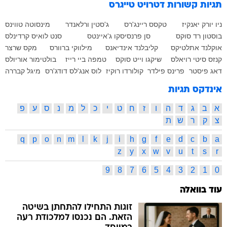
תגיות קשורות
דטרויט טייגרס
ניו יורק יאנקיז
טקסס ריינג'רס
ג'סטין ורלאנדר
מינסוטה טווינס
בוסטון רד סוקס
סן פרנסיסקו ג'איינטס
סנט לואיס קרדינלס
אוקלנד אתלטיקס
קליבלנד אינדיאנס
מילווקי ברוורס
מקס שרצר
קנזס סיטי רויאלס
שיקגו וייט סוקס
טמפה ביי רייז
בולטימור אוריולס
דאג פיסטר
פרינס פילדר
קולורדו רוקיז
לוס אנג'לס דודג'רס
מיגל קבררה
אינדקס תגיות
א
ב
ג
ד
ה
ו
ז
ח
ט
י
כ
ל
מ
נ
ס
ע
פ
צ
ק
ר
ש
ת
q
p
o
n
m
l
k
j
i
h
g
f
e
d
c
b
a
z
y
x
w
v
u
t
s
r
9
8
7
6
5
4
3
2
1
0
עוד בוואלה
זוגות התחילו להתחתן בשיטה
הזאת. הם נכנסו למלכודת רעה