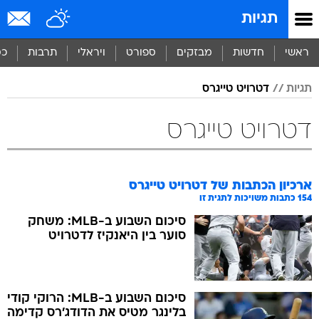
תגיות
ראשי
חדשות
מבזקים
ספורט
ויראלי
תרבות
כס
תגיות
דטרויט טייגרס
דטרויט טייגרס
ארכיון הכתבות של
דטרויט טייגרס
154
כתבות משויכות לתגית זו
סיכום השבוע ב-MLB: משחק
סוער בין היאנקיז לדטרויט
סיכום השבוע ב-MLB: הרוקי קודי
בלינגר מטיס את הדודג'רס קדימה