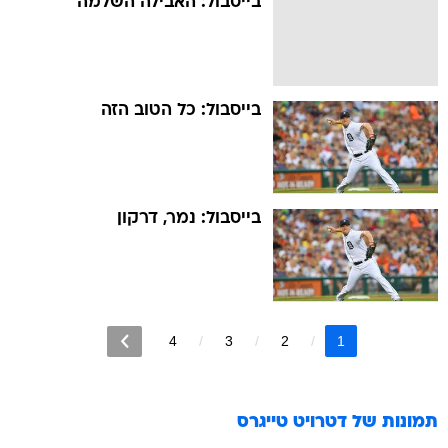
בייסבול: האבילה השלמה
בייסבול: כל הטוב הזה
בייסבול: נמר, דרקון
4
3
2
1
תמונות של
דטרויט טייגרס