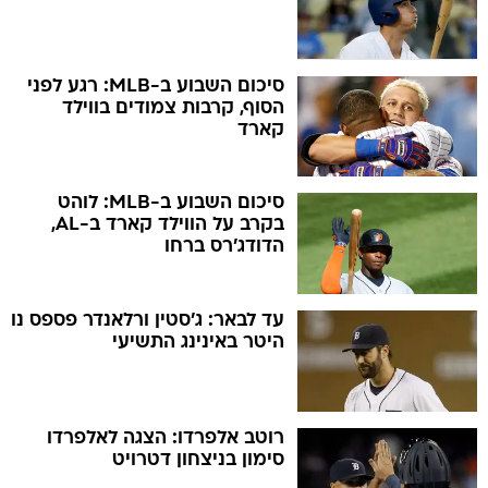
סיכום השבוע ב-MLB: רגע לפני
הסוף, קרבות צמודים בווילד
קארד
סיכום השבוע ב-MLB: לוהט
בקרב על הווילד קארד ב-AL,
הדודג'רס ברחו
עד לבאר: ג'סטין ורלאנדר פספס נו
היטר באינינג התשיעי
רוטב אלפרדו: הצגה לאלפרדו
סימון בניצחון דטרויט