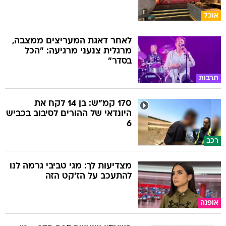
אוכל
לאחר דאגת המעריצים ממצבה,
מרגלית צנעני מרגיעה: "הכל
בסדר"
תרבות
170 קמ"ש: בן 14 לקח את
היונדאי של ההורים לסיבוב בכביש
6
רכב
מצדיעות לך: מגי טביבי גרמה לנו
להתעכב על הז'קט הזה
אופנה