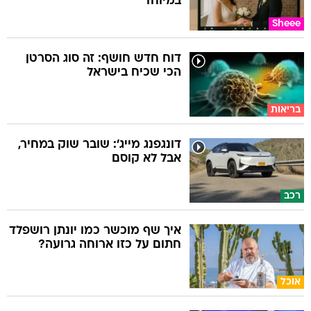
במיוחד
Sheee
דוח חדש חושף: זה סוג הסרטן
הכי שכיח בישראל
בריאות
דונגפנג מייג': שובר שוק במחיר,
אבל לא קוסם
רכב
איך שף מוכשר כמו יונתן רושפלד
חתום על כזו ארוחה גרועה?
אוכל