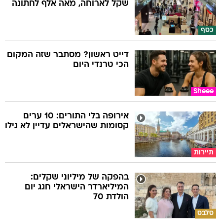
כסף
דייט ראשון? מסתבר שזה המקום
הכי טרנדי היום
Sheee
אירופה בלי התורים: 10 ערים
קסומות שהישראלים עדיין לא גילו
תיירות
בהפקה של מיליוני שקלים:
המיליארדר הישראלי חגג יום
הולדת 70
סלבס
חברות התעופה שעדיין מאפשרות