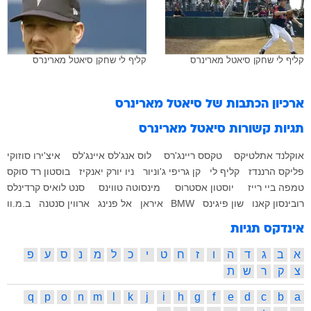
קליף לי שחקן סיאטל מארינרס
קליף לי שחקן סיאטל מארינרס
ארכיון הכתבות של
סיאטל מארינרס
תגיות קשורות
סיאטל מארינרס
אוקלנד אתלטיקס
טקסס ריינג'רס
לוס אנג'לס איינג'לס
איצ'ירו סוזוקי
פליקס הרננדז
קליף לי
קן גריפי ג'וניור
ניו יורק יאנקיז
בוסטון רד סוקס
טמפה ביי רייז
יוסטון אסטרוס
מינסוטה טווינס
סנט לואיס קרדינלס
רובינסון קאנו
שון פיגינס
BMW
איראן
אל פנינג
ארווין סנטנה
ב.מ.וו
אינדקס תגיות
א
ב
ג
ד
ה
ו
ז
ח
ט
י
כ
ל
מ
נ
ס
ע
פ
צ
ק
ר
ש
ת
q
p
o
n
m
l
k
j
i
h
g
f
e
d
c
b
a
z
y
x
w
v
u
t
s
r
9
8
7
6
5
4
3
2
1
0