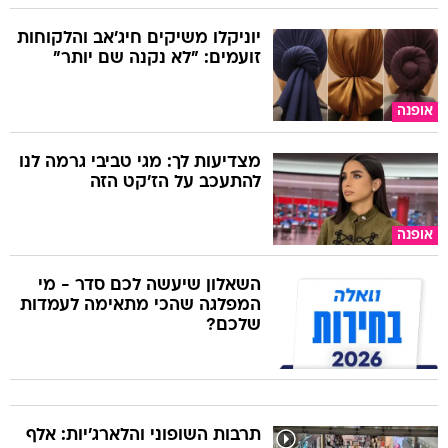
זועמים: "לא נקנה שם יותר"
אופנה
מצדיעות לך: מגי טביבי גרמה לנו
להתעכב על הז'קט הזה
אופנה
השאלון שיעשה לכם סדר - מי
המפלגה שהכי מתאימה לעמדות
שלכם?
תרבות השופוני והלארג'יות: אלף
שקל לארוחה, מאה אלף לחתונה