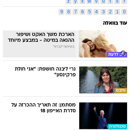
עוד בוואלה
הארכת משך האקט ושיפור
ההנאה במיטה - במבצע מיוחד
בשיתוף "גברא"
טוב לדעת
נרי ליבנה חושפת: "אני חולת
פרקינסון"
סלבס
מסתמן: זה תאריך ההכרזה על
סדרת האייפון 18
טכנולוגיה
יוניקלו משיקים חיג'אב והלקוחות