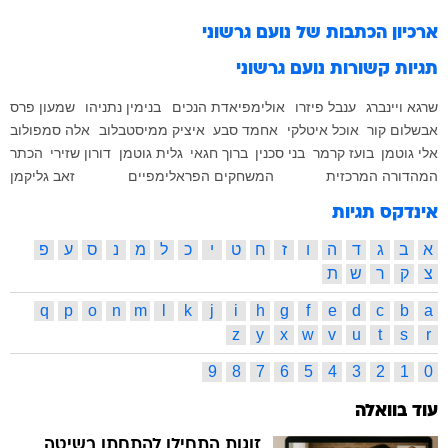
ארכיון הכתבות של
נועם גרשוני
תגיות קשורות
נועם גרשוני
שרגא ויינברג
ענבל פיזרו
אולימפיאדת הנכים
בנימין נתניהו
שמעון פרס
אבשלום קור
אוכל איטלקי
אחמד סבע
איציק ממיסטבלוב
אלה סמפולוב
אלי גוטמן
בועז קרמר
בני סכנין
ברוך חגאי
גלית גוטמן
דורון שזירי
הכתר
המהדורה המרכזית
המשחקים הפראלימפיים
זאב גליקמן
אינדקס תגיות
א
ב
ג
ד
ה
ו
ז
ח
ט
י
כ
ל
מ
נ
ס
ע
פ
צ
ק
ר
ש
ת
q
p
o
n
m
l
k
j
i
h
g
f
e
d
c
b
a
z
y
x
w
v
u
t
s
r
9
8
7
6
5
4
3
2
1
0
עוד בוואלה
זוגות התחילו להתחתן בשיטה