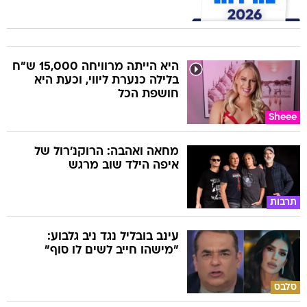
היא הייתה מרוויחה 15,000 ש"ח
בלילה כנערת ליווי, וכעת היא
חושפת הכל
Sheee
מחאה ואהבה: הרוקנ'רול של
איפה הילד שוב מרגש
תרבות
עינב בובליל נגד ניב גלבוע:
"מישהו חייב לשים לו סוף"
סלבס