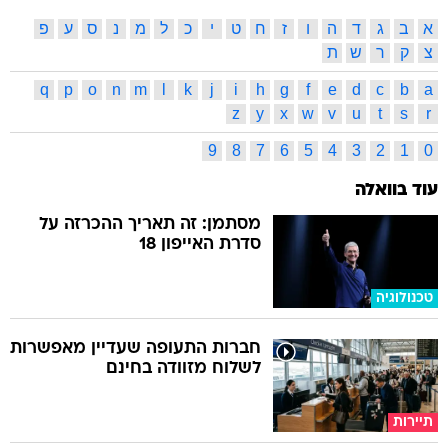
א
ב
ג
ד
ה
ו
ז
ח
ט
י
כ
ל
מ
נ
ס
ע
פ
צ
ק
ר
ש
ת
q
p
o
n
m
l
k
j
i
h
g
f
e
d
c
b
a
z
y
x
w
v
u
t
s
r
9
8
7
6
5
4
3
2
1
0
עוד בוואלה
מסתמן: זה תאריך ההכרזה על
סדרת האייפון 18
טכנולוגיה
חברות התעופה שעדיין מאפשרות
לשלוח מזוודה בחינם
תיירות