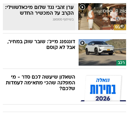
ערן זהבי נגד שלום מיכאלשווילי:
הקרב על המכשיר החדש
בשיתוף סמסונג
סלבס
דונגפנג מייג': שובר שוק במחיר,
אבל לא קוסם
רכב
השאלון שיעשה לכם סדר - מי
המפלגה שהכי מתאימה לעמדות
שלכם?