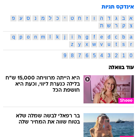
אינדקס תגיות
א
ב
ג
ד
ה
ו
ז
ח
ט
י
כ
ל
מ
נ
ס
ע
פ
צ
ק
ר
ש
ת
q
p
o
n
m
l
k
j
i
h
g
f
e
d
c
b
a
z
y
x
w
v
u
t
s
r
9
8
7
6
5
4
3
2
1
0
עוד בוואלה
היא הייתה מרוויחה 15,000 ש"ח
בלילה כנערת ליווי, וכעת היא
חושפת הכל
Sheee
בר רפאלי לבשה שמלה שלא
בטוח שווה את המחיר שלה