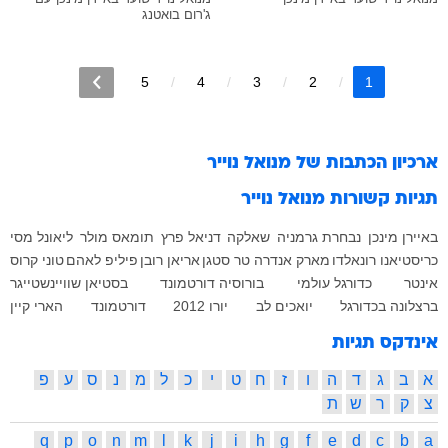
ג'רום בואטנג
5
4
3
2
1
ארכיון הכתבות של
מנואל נוייר
תגיות קשורות
מנואל נוייר
באיירן מינכן
נבחרת גרמניה
שאלקה
דניאל פרץ
תומאס מולר
ליאונל מסי
כריסטיאנו רונאלדו
מארק אנדרה טר סטגן
אריאן רובן
פיליפ לאהם
טוני קרוס
אינטר
כדורגל עולמי
בורוסיה דורטמונד
בסטיאן שוויינשטייגר
ברצלונה בכדורגל
יואכים לב
יורו 2012
דורטמונד
הארי קיין
אינדקס תגיות
א
ב
ג
ד
ה
ו
ז
ח
ט
י
כ
ל
מ
נ
ס
ע
פ
צ
ק
ר
ש
ת
q
p
o
n
m
l
k
j
i
h
g
f
e
d
c
b
a