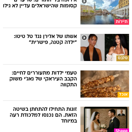
אירופה בלי התורים: 10 ערים
קסומות שהישראלים עדיין לא גילו
תיירות
אשתו של אלירן נגד טל טיטו:
"ילדה קטנה, פישרית"
סלבס
טעמי ילדות מתעוררים לחיים:
הקבב העיראקי של נאג׳י משוק
התקווה
אוכל
זוגות התחילו להתחתן בשיטה
הזאת. הם נכנסו למלכודת רעה
במיוחד
Sheee