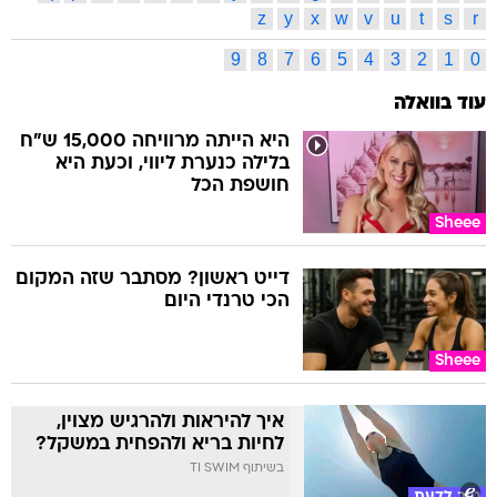
z
y
x
w
v
u
t
s
r
9
8
7
6
5
4
3
2
1
0
עוד בוואלה
היא הייתה מרוויחה 15,000 ש"ח
בלילה כנערת ליווי, וכעת היא
חושפת הכל
Sheee
דייט ראשון? מסתבר שזה המקום
הכי טרנדי היום
Sheee
איך להיראות ולהרגיש מצוין,
לחיות בריא ולהפחית במשקל?
בשיתוף TI SWIM