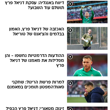
דיווח באנגליה: עסקת דניאל פרץ
תושלם עוד השבוע?
האכזבה של דניאל פרץ, האמון
בבלמים והצ'אנס של טוריאל
ההודעות הדרמטיות נחשפו - והן
מפלילות את מאמנו של דניאל
פרץ
למרות פרשת הריגול: שחקני
סאות'המפטון תומכים במאמנם
זינוק מטאורי: דניאל פרץ הכפיל