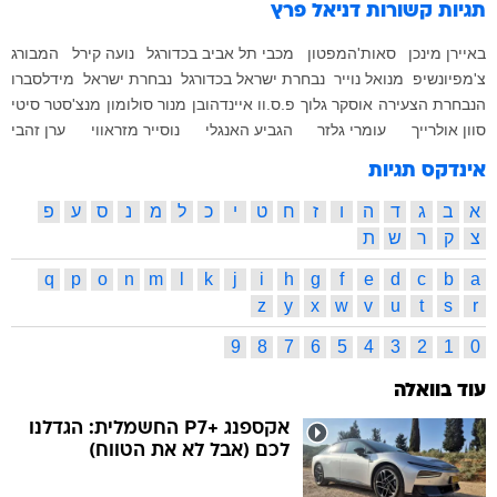
תגיות קשורות
דניאל פרץ
באיירן מינכן
סאות'המפטון
מכבי תל אביב בכדורגל
נועה קירל
המבורג
צ'מפיונשיפ
מנואל נוייר
נבחרת ישראל בכדורגל
נבחרת ישראל
מידלסברו
הנבחרת הצעירה
אוסקר גלוך
פ.ס.וו איינדהובן
מנור סולומון
מנצ'סטר סיטי
סוון אולרייך
עומרי גלזר
הגביע האנגלי
נוסייר מזראווי
ערן זהבי
אינדקס תגיות
א
ב
ג
ד
ה
ו
ז
ח
ט
י
כ
ל
מ
נ
ס
ע
פ
צ
ק
ר
ש
ת
q
p
o
n
m
l
k
j
i
h
g
f
e
d
c
b
a
z
y
x
w
v
u
t
s
r
9
8
7
6
5
4
3
2
1
0
עוד בוואלה
אקספנג +P7 החשמלית: הגדלנו
לכם (אבל לא את הטווח)