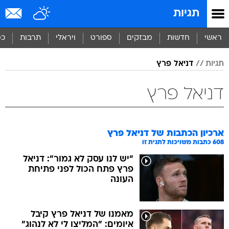
תגיות
ראשי
חדשות
מבזקים
ספורט
ויראלי
תרבות
כס
תגיות
דניאל פרץ
דניאל פרץ
ארכיון הכתבות של
דניאל פרץ
608
כתבות משויכות לתגית זו
"יש לנו עסק לא גמור": דניאל
פרץ פתח הכול לפני פתיחת
העונה
מאמנו של דניאל פרץ קיבל
איומים: "המליצו לי לא לנהוג"