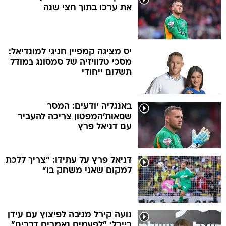
את ערכו בתוך חצי שנה
יס מציגה קמפיין חגיגי למונדיאל:
מסכי טלוויזיה של סמסונג במודל
תשלום ייחודי
באנגליה יודעים: המסר
שסאות'המפטון צריכה להעביר
עם דניאל פרץ
דניאל פרץ על עתידו: "צריך ללכת
למקום שאני משחק בו"
נועה קירל מגיבה לפיצוץ עם עידן
רייכל: "לפעמים נאמרים דברים"