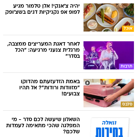
יהיה צ'אנקי! אלן טלמור מגיע
לפופ אפ נקניקיות דגים בשצ'ופק
אוכל
לאחר דאגת המעריצים ממצבה,
מרגלית צנעני מרגיעה: "הכל
בסדר"
תרבות
באמת הזדעזעתם מהדוקו
"מזוודות ורודות"? אל תהיו
צבועים!
סלבס
השאלון שיעשה לכם סדר - מי
המפלגה שהכי מתאימה לעמדות
שלכם?