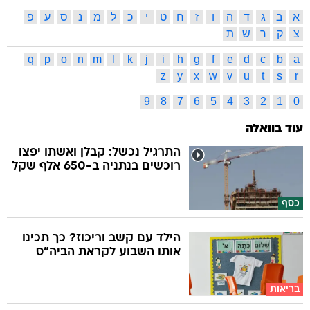
א
ב
ג
ד
ה
ו
ז
ח
ט
י
כ
ל
מ
נ
ס
ע
פ
צ
ק
ר
ש
ת
q
p
o
n
m
l
k
j
i
h
g
f
e
d
c
b
a
z
y
x
w
v
u
t
s
r
9
8
7
6
5
4
3
2
1
0
עוד בוואלה
התרגיל נכשל: קבלן ואשתו יפצו
רוכשים בנתניה ב-650 אלף שקל
כסף
הילד עם קשב וריכוז? כך תכינו
אותו השבוע לקראת הביה"ס
בריאות