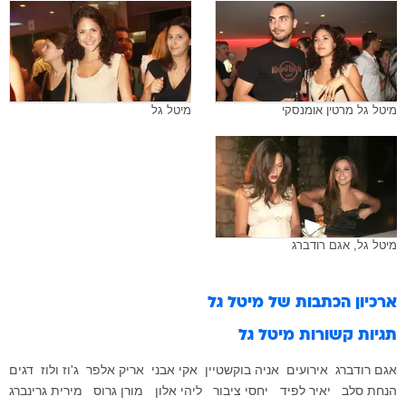
מיטל גל מרטין אומנסקי
מיטל גל
מיטל גל, אגם רודברג
ארכיון הכתבות של
מיטל גל
תגיות קשורות
מיטל גל
אגם רודברג
אירועים
אניה בוקשטיין
אקי אבני
אריק אלפר
ג'וז ולוז
דגים
הנחת סלב
יאיר לפיד
יחסי ציבור
ליהי אלון
מורן גרוס
מירית גרינברג