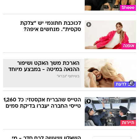
Sheee
לכוכבת חתונמי יש "צלקת
סקסית". מנחשים איפה?
אופנה
הארכת משך האקט ושיפור
ההנאה במיטה - במבצע מיוחד
בשיתוף "גברא"
טוב לדעת
הטייס שהבריח אקסטזי: כל 1,260
טייסי החברה יעברו בדיקת סמים
תיירות
השאלון שיעשה לכם סדר - מי