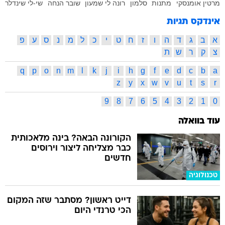
מרטין אומנסקי
מתנות
סלמון
רונה לי שמעון
שובר הנחה
שי-לי שינדלר
אינדקס תגיות
א
ב
ג
ד
ה
ו
ז
ח
ט
י
כ
ל
מ
נ
ס
ע
פ
צ
ק
ר
ש
ת
q
p
o
n
m
l
k
j
i
h
g
f
e
d
c
b
a
z
y
x
w
v
u
t
s
r
9
8
7
6
5
4
3
2
1
0
עוד בוואלה
הקורונה הבאה? בינה מלאכותית
כבר מצליחה ליצור וירוסים
חדשים
טכנולוגיה
דייט ראשון? מסתבר שזה המקום
הכי טרנדי היום