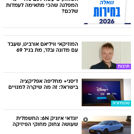
המפלגה שהכי מתאימה לעמדות
שלכם?
המוזיקאי וויליאם אורביט, שעבד
עם מדונה ובלר, מת בגיל 69
תרבות
דיסני+ מחליפה אפליקציה
בישראל: זה מה שיקרה למנויים
טכנולוגיה
יונדאי איוניק 6N: החשמלית
שעושה צחוק מחוקי הפיזיקה