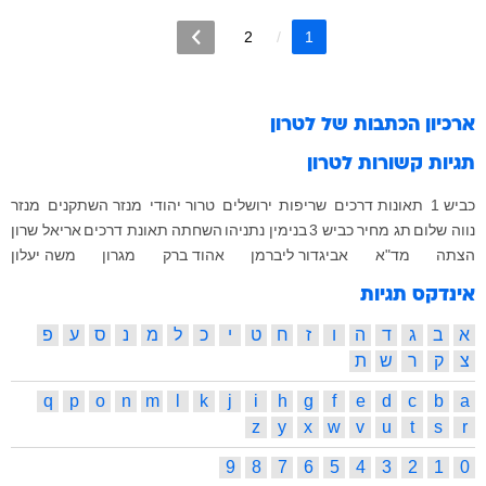
2
1
ארכיון הכתבות של
לטרון
תגיות קשורות
לטרון
כביש 1
תאונות דרכים
שריפות
ירושלים
טרור יהודי
מנזר השתקנים
מנזר
נווה שלום
תג מחיר
כביש 3
בנימין נתניהו
השחתה
תאונת דרכים
אריאל שרון
הצתה
מד"א
אביגדור ליברמן
אהוד ברק
מגרון
משה יעלון
אינדקס תגיות
א
ב
ג
ד
ה
ו
ז
ח
ט
י
כ
ל
מ
נ
ס
ע
פ
צ
ק
ר
ש
ת
q
p
o
n
m
l
k
j
i
h
g
f
e
d
c
b
a
z
y
x
w
v
u
t
s
r
9
8
7
6
5
4
3
2
1
0