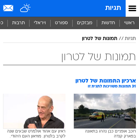
תגיות
ראשי
חדשות
מבזקים
ספורט
ויראלי
תרבות
כס
תגיות
תמונות של לטרון
תמונות של לטרון
ארכיון התמונות של
לטרון
31
תמונות משויכות לתגית זו
רוכב אופניים כבן נהרג בתאונה
ראיון עם אהוד אולמרט שבעים שנה
בפארק קנדה
לקרב בלטרון. מוזיאון העם היהודי.