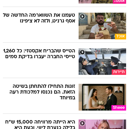
אופנה
טעמנו את השווארמה החדשה של
אסף גרניט, ולזה לא ציפינו
אוכל
הטייס שהבריח אקסטזי: כל 1,260
טייסי החברה יעברו בדיקת סמים
תיירות
זוגות התחילו להתחתן בשיטה
הזאת. הם נכנסו למלכודת רעה
במיוחד
Sheee
היא הייתה מרוויחה 15,000 ש"ח
בלילה כנערת ליווי, וכעת היא