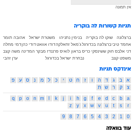
אין תמונה
תגיות קשורות
לה בוקריה
ברצלונה
שוקו לה בוקריה
בנימין נתניהו
משטרת ישראל
אהובה תומר
אחמד טיבי
ברצלונה בכדורגל
ג'מאל זחאלקה
דודו אוואט
דודי כהן
דמי מחלה
דני אלבס
חוק ששינסקי
כריס בראון
לואיס פרננדז
מבקר המדינה
משה קצב
משפט קצב
נבחרת ישראל בכדורגל
ערן זהבי
אינדקס תגיות
א
ב
ג
ד
ה
ו
ז
ח
ט
י
כ
ל
מ
נ
ס
ע
פ
צ
ק
ר
ש
ת
q
p
o
n
m
l
k
j
i
h
g
f
e
d
c
b
a
z
y
x
w
v
u
t
s
r
9
8
7
6
5
4
3
2
1
0
עוד בוואלה