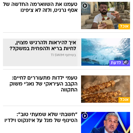
טעמנו את השווארמה החדשה של
אסף גרניט, ולזה לא ציפינו
אוכל
איך להיראות ולהרגיש מצוין,
לחיות בריא ולהפחית במשקל?
בשיתוף TI SWIM
טוב לדעת
טעמי ילדות מתעוררים לחיים:
הקבב העיראקי של נאג׳י משוק
התקווה
אוכל
"חשבתי שלא שמעתי טוב":
הטינוף של מגל על איזנקוט וילדיו