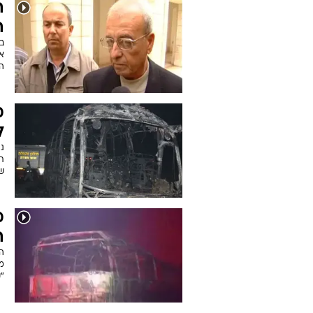
ה
ה
ב
א
המ
מ
ל
נ
ת
שנ
מ
ה
ה
מ
"