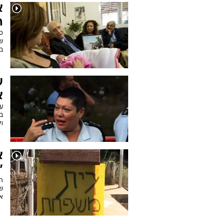
א
ה
ש
ב
ע
א
ע
ב
ו
א
"
ה
ש
א