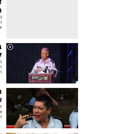
ד
ה
בד
נ
צ
ב
ל
מ
ה
תו
ה
ש
ל
ש
המ