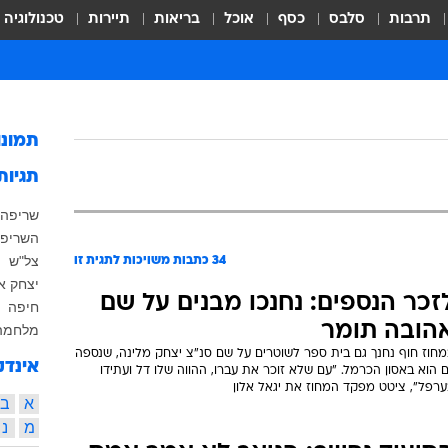
תרבות
סלבס
כסף
אוכל
בריאות
תיירות
טכנולוגיה
תמונ
תגיות
שריפה 
השריפה
צל"ש
34
כתבות משויכות לתגית זו
יצחק אה
זכר הנספים: נחנכו מבנים על שם
חיפה
הובה תומר
מלחמה
מחוז חוף נחנך גם בית ספר לשוטרים על שם סנ"צ יצחק מלינה, שנספה
אינדק
 הוא באסון הכרמל. "עם שלא זוכר את עברו, ההווה שלו דל ועתידו
ערפל", ציטט מפקד המחוז את יגאל אלון
א
ב
מ
נ