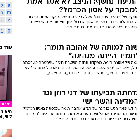
תיעוד נחשף: הניצב לא אמר אמת
b
a
מבקר על אסון הכרמל?
n
m
חקיר של "ידיעות אחרונות" מעלה כי גרסתו של מפקד המחוז הצפוני
z
y
ל התנהלותו בדקות שלפני אסון הכרמל אינן תואמות את המציאות.
טיה בתגובה: "המבקר קיבל את גרסתי". צפו
1
0
נה למותה של אהובה תומר:
עוד ב
תמיד הייתה מנהיגה"
מה של אהובה תומר, מפקדת תחנת משטרת חיפה שניספתה כשניסתה
חלץ צוערי שב"ס מהלהבות, אמרה באזכרה ביום השנה למותה כי "היא
יתה מפקדת מצעירותה". בן זוגה דני רוזן נעדר המאירוע
דחתה תביעתו של דני רוזן נגד
מדינה והשר ישי
Sheee
חודש ינואר הגיש בן זוגה של תנ"צ אהובה תומר שנספתה באסון הכרמל
ביעה נגד מדינת ישראל ושר הפנים. אתמול נדחתה התביעה: "המדינה
ליווי,
ינה מפני תביעות פיצויים עקב מות שוטר או חייל"