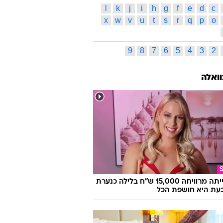
l
k
j
i
h
g
f
e
d
c
x
w
v
u
t
s
r
q
p
o
9
8
7
6
5
4
3
2
וואלה
היא הייתה מרוויחה 15,000 ש"ח בלילה כנערת
 וכעת היא חושפת הכל