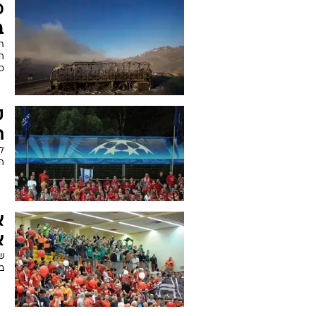
מ
ב
ת
ה
כ
ק
ת
ה
א
א
ש
בק