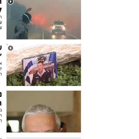
ה
ל
ת
ע
ע
ש
"
א
ל
הי
נ
ה
ב
ת
חס