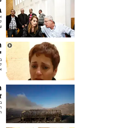
"
ב
א
ל
ע
ה
י
ב
לש
א
ה
א
ב
ה
ה