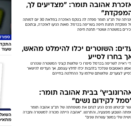
זכרת אהובה תומר: "מצדיעים לך,
מפקדת"
סגניתה של תנ"צ תומר ספדה לה בטקס האזכרה במלאת 30 יום למותה
ל מפקדת תחנת חיפה בשריפה בכרמל. מאות הגיעו לאזכרה, ובתוכם
כירים במשטרה ושוטרי תחנת חיפה
ספורט
התקדמו
דים: השוטרים יכלו להימלט מהאש,
שעוד נ
ך בחרו לסייע
די ראייה לשריפה בכרמל סיפרו כי שלושת קציני המשטרה שנהרגו
אסון האוטובוס שנלכד בלהבות יכלו לחלץ עצמם, אך העדיפו להישאר
לסייע לצוערים. שלושתם שילמו על ההחלטה בחייהם
הרונוביץ' בבית אהובה תומר:
סמל לקידום נשים"
שר לביטחון פנים הגיע לנחם את משפחתה של תנ"צ אהובה תומר
מתה השבוע מפצעיה, והתרגש. "אהובה הייתה מכורה למשטרה וחברה
השאלון
ישית שלי במשך עשרות שנים"
מתאימ