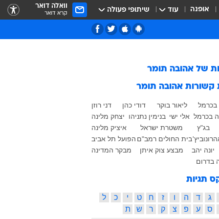
וואלה דואר
אופנה
עוד
שיתופי פעולה
קרא דואר
ות של
אהובה תומר
 קשורות
אהובה תומר
בכרמל
ליאור בוקר
דודי כהן
דני רוזן
 בכרמל
אלי ישי
בנימין נתניהו
יצחק מלינה
בג"ץ
משטרת ישראל
איציק מלינה
רונוביץ'
בית החולים רמב"ם
הפועל תל אביב
יונה יהב
מבצע צוק איתן
מבקר המדינה
 בדרום
ס תגיות
ג
ד
ה
ו
ז
ח
ט
י
כ
ל
ס
ע
פ
צ
ק
ר
ש
ת