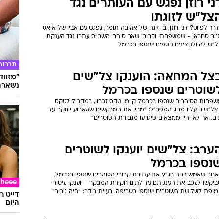
ני רוזן נפגש עם העותרים נגד
צל"ש לזוגתו
רך לפיוס? דני רוזן, בן זוגה של אהובה תומר, נפגש עם אביו של איאס
ג'יב סחראן - שמשפחתו וקרובי שאר סוהרי השב"ס עתרו נגד הענקת
ל"ש לה ולקצינים נוספים שנספו בכרמל
תרבות
צל המחאה: הוענקו צל"שים
"מזווד
נשארת 
שוטרים שנספו בכרמל
שפחות הסוהרים שנספו בכרמל קיימו טקס זכרון, במקביל לטקס
צל"שים עליו מחו. המפכ"ל: "מבין את המבקשים שהארוע ייחקר עד
ם, אך לא יהיו ממצאים שיגרעו מגבורת השוטרים"
ערב: צל"שים יוענקו לשוטרים
נספו בכרמל
אחר שאמש דחה בג"ץ את עתירת קרובי הסוהרים שנספו בכרמל,
Sheee
ביקשו לעכב את הענקתם עד לתום חקירת המבקר - יוענקו עיטורי
ופת לשלושת השוטרים שנספו בשריפה. רעיית בוקר: "היה גיבור"
דייט ר
היום