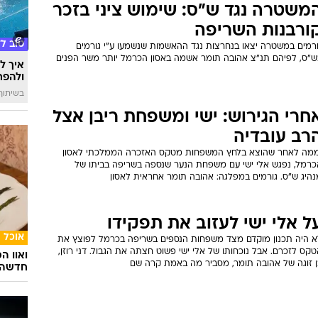
משטרה נגד ש"ס: שימוש ציני בזכר
ורבנות השריפה
טוב ל
ורמים במשטרה יצאו בנחרצות נגד ההאשמות שנשמעו ע"י גורמים
ש"ס, לפיהם תנ"צ אהובה תומר אשמה באסון הכרמל יותר משר הפנים
איך לה
ולהפח
בשיתוף  SWIM
חרי הגירוש: ישי ומשפחת ריבן אצל
רב עובדיה
ממה לאחר שהוצא בלחץ המשפחות מטקס האזכרה הממלכתי לאסון
כרמל, נפגש אלי ישי עם משפחת הנער שנספה בשריפה בביתו של
נהיג ש"ס. גורמים במפלגה: אהובה תומר אחראית לאסון
ל אלי ישי לעזוב את תפקידו
אוכל
א היה תכנון מוקדם מצד משפחות הנספים בשריפה בכרמל לפוצץ את
קס לזכרם. אבל נוכחותו של אלי ישי פשוט חצתה את הגבול. דני רוזן,
ואוו ה
ן זוגה של אהובה תומר, מסביר מה באמת קרה שם
חדשה ו