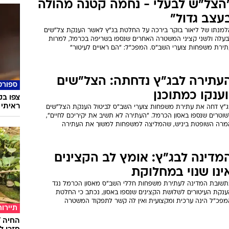
הצל"ש לבעלי - נחמה קטנה מהולה
עצב גדול"
למנתו של ליאור בוקר בירכה על החלטת בג"ץ לאשר הענקת צל"שים
בעלה ולשני קציני המשטרה האחרים שנספו בשריפה בכרמל, למרות
תירת משפחות צוערי השב"ס. המפכ"ל: "הם ראויים לעיטור"
עתירה לבג"ץ נדחתה: הצל"שים
ספורט
וענקו כמתוכנן
צפו ב
ראיתי 
ג"ץ דחה את עתירת משפחות צוערי השב"ס לביטול הענקת הצל"שים
וטרים שנספו באסון הכרמל. "העתירה לא תשיב את יקיריכם לחיים",
מרה השופטת ביניש, שהמליצה למשפחות למשוך את העתירה
מדינה לבג"ץ: אומץ לב הקצינים
ינו שנוי במחלוקת
תשובת המדינה לעתירת משפחות חללי השב"ס מאסון הכרמל נגד
ענקת העיטורים לשלושת הקצינים שנספו באסון, נכתב כי החלטת
מפכ"ל הינה ערכית ומקצועית ואין לה קשר לתפקוד המשטרה
תיירות