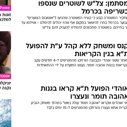
סתמן: צל"ש לשוטרים שנספו
Sheee
שריפה בכרמל
זוגות 
חקיר המשטרה קבע כי קציני המשטרה שהגיעו ל"אוטובוס הצוערים"
למלכוד
בוער בכרמל בחרו להישאר במקום אף שהיו יכולים להימלט - ושילמו על
ך בחייהם. במשטרה מתכוונים להמליץ להעניק להם צל"ש
נס ומשחק ללא קהל ע"ת להפועל
"א בגין הקריאות
לאחר ששני אוהדי הקבוצה הורחקו מהמגרשים ל-4 חודשים עקב
קריאות בגנות אהובה תומר, נענש המועדון על ידי ההתאחדות
אופנה
יוניקל
והדי הפועל ת"א קראו בגנות
נקנה ש
הובה תומר ונעצרו
ני אוהדים שקראו "אהובה תומר עולה באש" במהלך משחק הגביע
רית אתא נעצרו והורחקו מהמגרשים ל-15 ימים בלבד