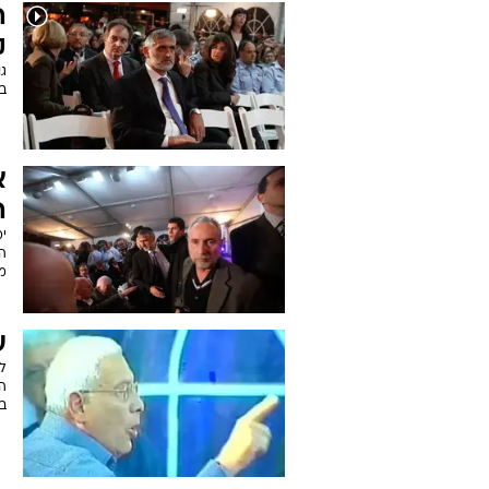
ה
ק
ג
ב
א
ה
י
ה
מ
ע
ל
הט
ב