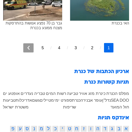
האי בכנרת
גבר בן 70 נפצע אנושות בהתרסקות
מצנח ממונע בכנרת
5
4
3
2
1
ארכיון הכתבות של
כנרת
תגיות קשורות
כנרת
מפלס הכנרת
כינרת
מזג אוויר
טביעה
רשות המים
טבריה
נעדרים
אופנוע ים
SEA DOO
נדל"ן
עופר אבניר
הכנרת
ספורט ימי
מטיילים
גשם
אדריכלות
טביעות
חול המועד
שריפות
משטרת ישראל
אינדקס תגיות
א
ב
ג
ד
ה
ו
ז
ח
ט
י
כ
ל
מ
נ
ס
ע
פ