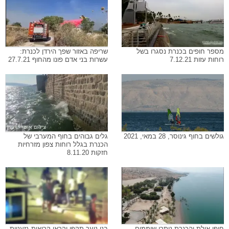
מספר חופים בכנרת נסגרו בשל
שריפה באזור שפך הירדן לכנרת:
רוחות עזות 7.12.21
עשרות בני אדם פונו מהחוף 27.7.21
גולשים בחוף גינוסר, 28 במאי, 2021
גלים גבוהים בחוף המערבי של
הכנרת בגלל רוחות צפון מזרחיות
חזקות 8.11.20
חופי אילת והכנרת נותרו שוממים
בני נוער תקפו וקראו קריאות גזעניות