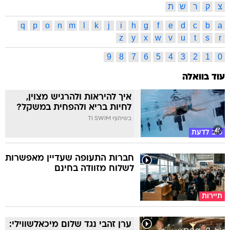
צ
ק
ר
ש
ת
q
p
o
n
m
l
k
j
i
h
g
f
e
d
c
b
a
z
y
x
w
v
u
t
s
r
9
8
7
6
5
4
3
2
1
0
עוד בוואלה
איך להיראות ולהרגיש מצוין,
לחיות בריא ולהפחית במשקל?
בשיתוף TI SWIM
טוב לדעת
חברות התעופה שעדיין מאפשרות
לשלוח מזוודה בחינם
תיירות
ערן זהבי נגד שלום מיכאלשווילי: