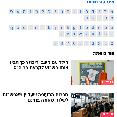
אינדקס תגיות
א
ב
ג
ד
ה
ו
ז
ח
ט
י
כ
ל
מ
נ
ס
ע
פ
צ
ק
ר
ש
ת
q
p
o
n
m
l
k
j
i
h
g
f
e
d
c
b
a
z
y
x
w
v
u
t
s
r
9
8
7
6
5
4
3
2
1
0
עוד בוואלה
הילד עם קשב וריכוז? כך תכינו
אותו השבוע לקראת הביה"ס
בריאות
חברות התעופה שעדיין מאפשרות
לשלוח מזוודה בחינם
תיירות