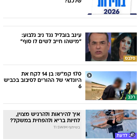
שלכם?
עינב בובליל נגד ניב גלבוע:
"מישהו חייב לשים לו סוף"
סלבס
170 קמ"ש: בן 14 לקח את
היונדאי של ההורים לסיבוב בכביש
6
רכב
איך להיראות ולהרגיש מצוין,
לחיות בריא ולהפחית במשקל?
בשיתוף TI SWIM
טוב לדעת