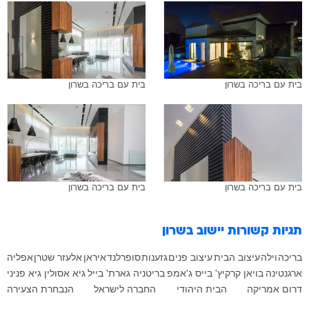
בית עם בריכה בשרון
בית עם בריכה בשרון
בית עם בריכה בשרון
בית עם בריכה בשרון
תגיות קשורות
יישוב בשרון
בריכה
וילה
עיצוב הבית
עיצוב פנים
גזענות
סופרלנד
איראן
אלעזר שטרן
אפליה
ארגנטינה
בויאן קרקיץ'
בייס ג'אמפ
בריטניה
גארת' בייל
גיא אסולין
גיא פניני
דרום אמריקה
הבית היהודי
החברה לישראל
הנבחרת הצעירה