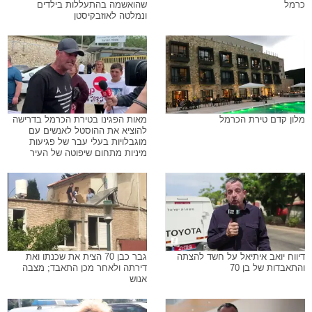
כרמל
שהואשמה בהתעללות בילדים
ונמלטה לאוזבקיסטן
מלון קדם טירת הכרמל
מאות הפגינו בטירת הכרמל בדרישה
להוציא את ההוסטל לאנשים עם
מוגבלויות בעלי עבר של פגיעות
מיניות מתחום שיפוטה של העיר
דיווח יואב איתיאל על חשד להצתה
גבר כבן 70 הצית את שכנתו ואת
והתאבדות של בן 70
דירתה ולאחר מכן התאבד; מצבה
אנוש