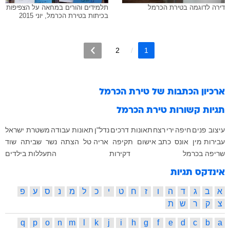
דירה לדוגמה בטירת הכרמל
תלמידים והורים במחאה על הצפיפות
בכיתות בטירת הכרמל, יוני 2015
2
1
ארכיון הכתבות של
טירת הכרמל
תגיות קשורות
טירת הכרמל
עיצוב פנים
חיפה
ירי
רצח
תאונות דרכים
נדל"ן
תאונות עבודה
משטרת ישראל
עבירות מין
אונס
כתב אישום
תקיפה
אריה טל
הצתה
נשר
שביתה
שוד
שריפה בכרמל
דקירות
התעללות בילדים
אינדקס תגיות
א
ב
ג
ד
ה
ו
ז
ח
ט
י
כ
ל
מ
נ
ס
ע
פ
צ
ק
ר
ש
ת
q
p
o
n
m
l
k
j
i
h
g
f
e
d
c
b
a