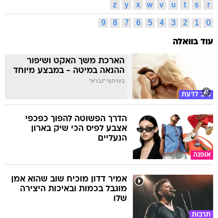
z
y
x
w
v
u
t
s
r
9
8
7
6
5
4
3
2
1
0
עוד בוואלה
הארכת משך האקט ושיפור
ההנאה במיטה - במבצע מיוחד
בשיתוף "גברא"
טוב לדעת
הדרך הפשוטה להפוך כפכפי
אצבע לפיס הכי שיק בארון
הנעליים
אופנה
אמיר דדון מוכיח שוב שהוא אמן
מוגבל בכמות ובאיכות היצירה
שלו
תרבות