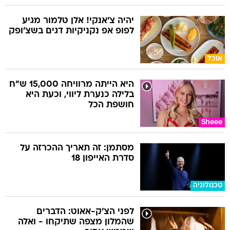
יהיה צ'אנקי! אלן טלמור מגיע
לפופ אפ נקניקיות דגים בשצ'ופק
אוכל
היא הייתה מרוויחה 15,000 ש"ח
בלילה כנערת ליווי, וכעת היא
חושפת הכל
Sheee
מסתמן: זה תאריך ההכרזה על
סדרת האייפון 18
טכנולוגיה
לפני הצ'ק-אאוט: הדברים
שהמלון מצפה שתיקחו - ואלה