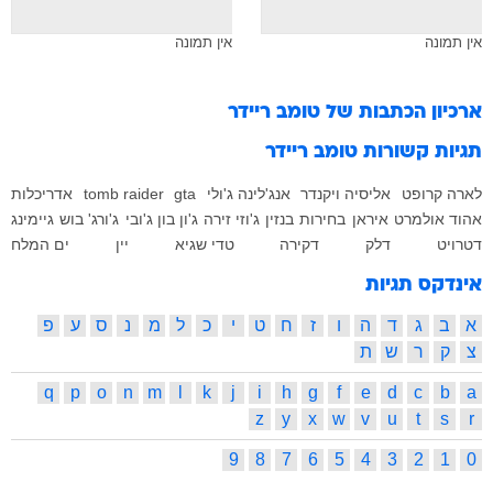
אין תמונה
אין תמונה
ארכיון הכתבות של
טומב ריידר
תגיות קשורות
טומב ריידר
לארה קרופט
אליסיה ויקנדר
אנג'לינה ג'ולי
gta
tomb raider
אדריכלות
אהוד אולמרט
איראן
בחירות
בנזין
ג'וזי זירה
ג'ון בון ג'ובי
ג'ורג' בוש
גיימינג
דטרויט
דלק
דקירה
טדי שגיא
יין
ים המלח
אינדקס תגיות
א
ב
ג
ד
ה
ו
ז
ח
ט
י
כ
ל
מ
נ
ס
ע
פ
צ
ק
ר
ש
ת
q
p
o
n
m
l
k
j
i
h
g
f
e
d
c
b
a
z
y
x
w
v
u
t
s
r
9
8
7
6
5
4
3
2
1
0