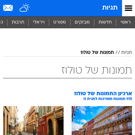
תגיות
ראשי
חדשות
מבזקים
ספורט
ויראלי
תרבות
כס
תגיות
תמונות של טולוז
תמונות של טולוז
ארכיון התמונות של
טולוז
115
תמונות משויכות לתגית זו