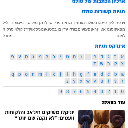
ארכיון הכתבות של
טולוז
תגיות קשורות
טולוז
צרפת
ליון
פיגוע בטולוז
מוחמד מראח
פריז סן ז'רמן
מארסיי
פיגוע ירי
ליל
מונאקו
סנט אטיין
ראן
פיגועים
בורדו
עדן בן בסט
נאנט
ניס
אוקזר
ניקולא סרקוזי
לאנס
מחבל
אינדקס תגיות
א
ב
ג
ד
ה
ו
ז
ח
ט
י
כ
ל
מ
נ
ס
ע
פ
צ
ק
ר
ש
ת
q
p
o
n
m
l
k
j
i
h
g
f
e
d
c
b
a
z
y
x
w
v
u
t
s
r
9
8
7
6
5
4
3
2
1
0
עוד בוואלה
יוניקלו משיקים חיג'אב והלקוחות
זועמים: "לא נקנה שם יותר"