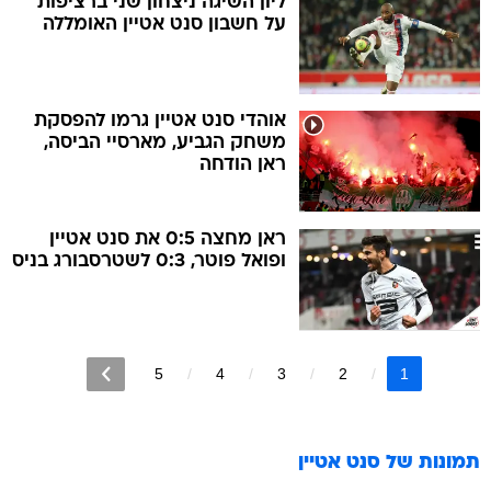
ליון השיגה ניצחון שני ברציפות
על חשבון סנט אטיין האומללה
אוהדי סנט אטיין גרמו להפסקת
משחק הגביע, מארסיי הביסה,
ראן הודחה
ראן מחצה 0:5 את סנט אטיין
ופואל פוטר, 0:3 לשטרסבורג בניס
5
4
3
2
1
תמונות של
סנט אטיין