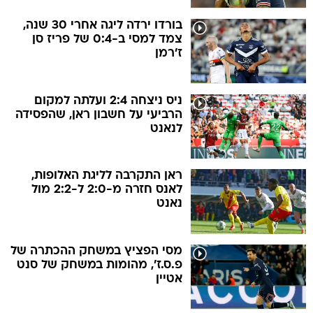
בורדו ירדה ליגה אחרי 30 שנה,
צמד למסי ב-0:4 של פריז סן
ז'רמן
ניס ניצחה 2:4 ועלתה למקום
הרביעי על חשבון ראן, שהפסידה
לנאנט
ראן התקרבה לליגת האלופות,
לאנס חזרה מ-2:0 ל-2:2 מול
נאנט
מסי הפציץ במשחק ההכתרה של
פ.ס.ז', מהומות במשחק של סנט
אטיין