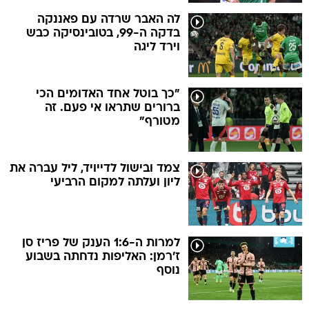
לה האבר שרדה עם פאננקה
בדקה ה-99, בטובינסיקה כבש
וירד ליגה
"כך בוטל אחד האדומים הכי
ברורים שתראו אי פעם. זה
מטורף"
צמד ובישול לדייויד, ליל עברה את
ליון ועלתה למקום הרביעי
למרות ה-1:6 הענק של פריז סן
ז'רמן: האליפות נדחתה בשבוע
נוסף