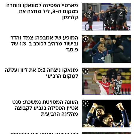
מארסיי הפסידה למונאקו ונותרה
במקום ה-3, ליל מחצה את
קלרמון
המופע של אמבפה: צמד נהדר
ובישול מרהיב לכוכב ב-1:3 של
פ.ס.ז'
מונאקו ניצחה 0:2 את ליון ועלתה
למקום הרביעי
העונה המסויטת נמשכת: סנט
אטיין הפסידה בגביע לקבוצה
מהליגה הרביעית