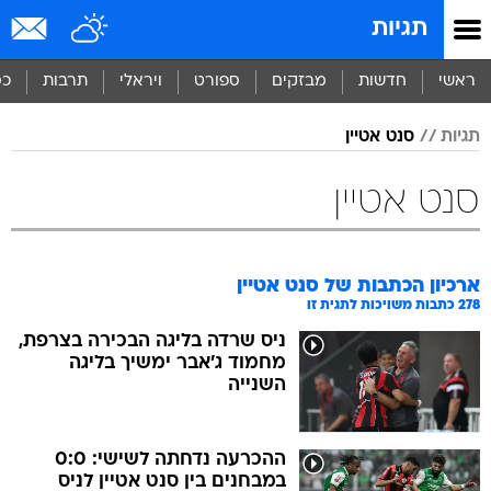
תגיות
ראשי
חדשות
מבזקים
ספורט
ויראלי
תרבות
כס
תגיות
סנט אטיין
סנט אטיין
ארכיון הכתבות של
סנט אטיין
278
כתבות משויכות לתגית זו
ניס שרדה בליגה הבכירה בצרפת,
מחמוד ג'אבר ימשיך בליגה
השנייה
ההכרעה נדחתה לשישי: 0:0
במבחנים בין סנט אטיין לניס