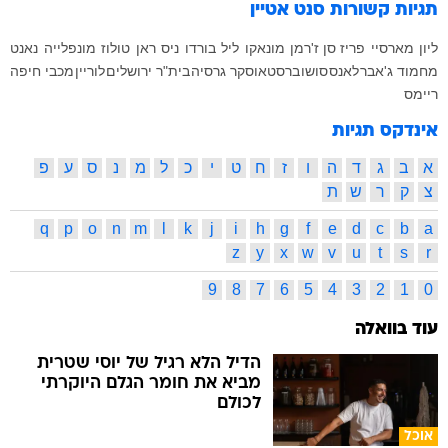
תגיות קשורות
סנט אטיין
ליון
מארסיי
פריז סן ז'רמן
מונאקו
ליל
בורדו
ניס
ראן
טולוז
מונפלייה
נאנט
מחמוד ג'אבר
לאנס
סושו
ברסט
אוסקר גרסיה
בית"ר ירושלים
לוריין
מכבי חיפה
ריימס
אינדקס תגיות
א
ב
ג
ד
ה
ו
ז
ח
ט
י
כ
ל
מ
נ
ס
ע
פ
צ
ק
ר
ש
ת
q
p
o
n
m
l
k
j
i
h
g
f
e
d
c
b
a
z
y
x
w
v
u
t
s
r
9
8
7
6
5
4
3
2
1
0
עוד בוואלה
הדיל הלא רגיל של יוסי שטרית
מביא את חומר הגלם היוקרתי
לכולם
אוכל