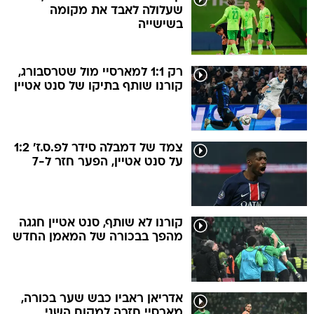
שעלולה לאבד את מקומה
בשישייה
רק 1:1 למארסיי מול שטרסבורג,
קורנו שותף בתיקו של סנט אטיין
צמד של דמבלה סידר לפ.ס.ז' 1:2
על סנט אטיין, הפער חזר ל-7
קורנו לא שותף, סנט אטיין חגגה
מהפך בבכורה של המאמן החדש
אדריאן ראביו כבש שער בכורה,
מארסיי חזרה למקום השני