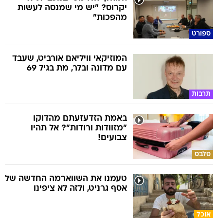
יקרוס? "יש מי שמנסה לעשות
מהפכות"
ספורט
המוזיקאי וויליאם אורביט, שעבד
עם מדונה ובלר, מת בגיל 69
תרבות
באמת הזדעזעתם מהדוקו
"מזוודות ורודות"? אל תהיו
צבועים!
סלבס
טעמנו את השווארמה החדשה של
אסף גרניט, ולזה לא ציפינו
אוכל