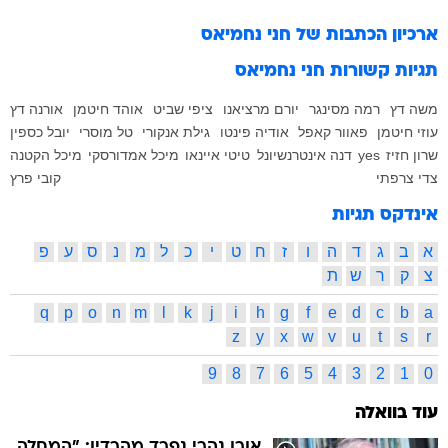
ארכיון הכתבות של
חני נחמיאס
תגיות קשורות
חני נחמיאס
משה דץ
רמה מסינגר
יורם מרציאנו
ציפי שביט
אוהד חיטמן
אורנה דץ
עוזי חיטמן
פאוור קאפל
אודיה פינטו
גילת אנקורי
טל מוסרי
יובל כספין
שרון חזיז
yes
דנה אינטרנשיונל
טיטי איינאו
מיכל אמדורסקי
מיכל הקטנה
צדי צרפתי
קובי פרץ
אינדקס תגיות
א
ב
ג
ד
ה
ו
ז
ח
ט
י
כ
ל
מ
נ
ס
ע
פ
צ
ק
ר
ש
ת
q
p
o
n
m
l
k
j
i
h
g
f
e
d
c
b
a
z
y
x
w
v
u
t
s
r
9
8
7
6
5
4
3
2
1
0
עוד בוואלה
אורן נהרי נפרד מהרדיו: "המחלה