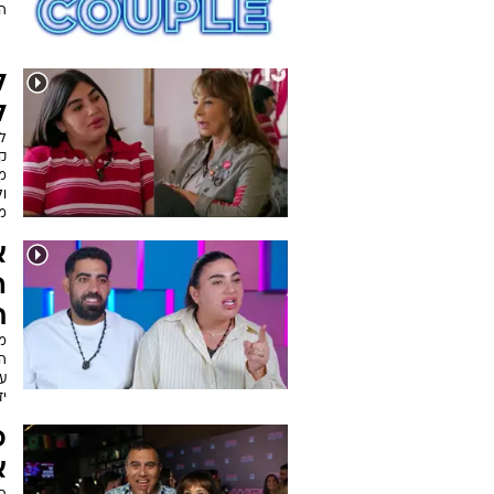
ה
ל
ל
ל
מ
ו
מ
א
ה
ת
ה
עת
יד
פ
א