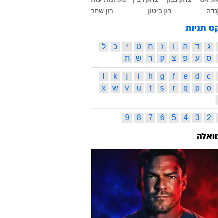
נדה
רון ביטון
רון שחר
ס תגיות
ג
ד
ה
ו
ז
ח
ט
י
כ
ל
ס
ע
פ
צ
ק
ר
ש
ת
l
k
j
i
h
g
f
e
d
c
x
w
v
u
t
s
r
q
p
o
9
8
7
6
5
4
3
2
וואלה