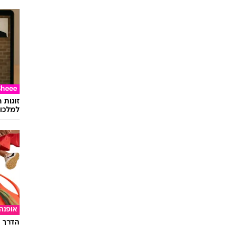
Sheee
זוגות 
למלכוד
אופנה
הדרך ה