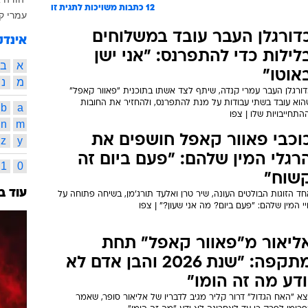
12
כתבות משויכות לתגית זו
עמרי ק
דורגלן העבר עובד במשלוחים
אינדק
לילות כדי להתפרנס: "אני ישן
א
ב
אוטו"
מ
נ
דורגלן העבר עמרי קנדה, שיתף לצד אשתו בתוכנית "פאוור קאפל"
הוא עובד בשתי עבודות על מנת להתפרנס, ולהחזיר את החובות
b
a
התחייבויות שלו | צפו
n
m
וכבי פאוור קאפל חושפים את
z
y
רגלי המין שלהם: "פעם ביום זה
1
0
שוח"
עוד ב
ד הזוגות הבולטים העונה, שיר טרן ואלעד תורג'מן, בשיחה פתוחה על
י המין שלהם: "פעם ביום? מה אני שעון?" | צפו
ליאור מ"פאוור קאפל" תחת
מתקפה: "שנת 2026 והבן אדם לא
ודע מה זה הומו"
צא "האח הגדול" דרור קליר מגיב לדבריו של אליאור סופר, שאמר