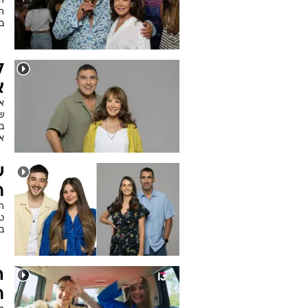
ה
ה
ב
ל
א
א
ש
בע
או
ש
ר
ה
ט
בג
ה
ר