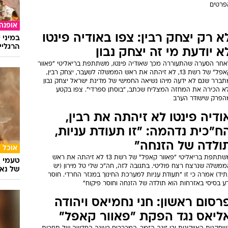
פרטים
אופנה
א רק יצחק רבין: צפו באודיה פינטו
במיני 
הרגליי
א יודעת מי זה יצחק נבון
אחר הסערה שהתעוררה מכך שאודיה פינטו, משתתפת בריאליטי "פאוור
קאפל" של רשת 13, לא זיהתה את ראש הממשלה לשעבר, יצחק רבין,
תברר שגם לא ידעה מיהו נשיאה החמישי של מדינת ישראל יצחק נבון
לא הכירה את המחזה המצליח שכתב, "בוסתן ספרדי". צפו בקטע
הפרק שישודר הערב
ודיה פינטו לא זיהתה את רבין,
ח"כית נדהמה: "זו תעודת עניות,
ולדה של הזנחה"
אוכל
משתתפת בריאליטי "פאוור קאפל" של רשת 13 לא זיהתה את ראש
טעמי י
ממשלה שנרצח רצח פוליטי. בתגובה לזה, חה"כ שלי טל מירון (יש
של נאג
יד) אמרה כי זו "תעודת עניות למערכת החינוך במגזר החרדי. חוסר
ע בסיסי באזרחות הוא תולדה של הזנחה וחוסר פיקוח"
רסום ראשון: חני נחמיאס ויהודה
ליאס נגד הפקת "פאוור קאפל"