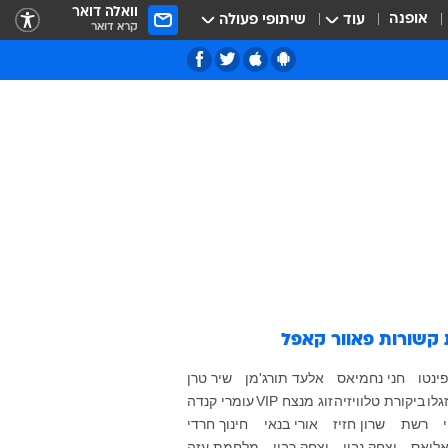
וואלה דואר
אופנה
עוד
שיתופי פעולה
קרא דואר
 קשורות
פאוור קאפל
ינטו
חני נחמיאס
אלעד תורג'מן
שיר טרן
גלו
ביקורת טלוויזיה
זוג מנצח VIP
עומרי קנדה
רשת
שרון חזיז
אורי בנאי
חינוך חרדי
אליאס
יצחק נבון
יצחק רבין
מלחמת עזה