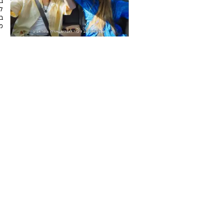
ב
ל
בח
מ