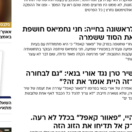
שחקנית האייקונית ובן זוגה הזמר, המככבים בעונה החדשה של תחרות
זוגות, לא ממש היו מרוצים ממה שהם ראו על המסך - ופנו אל ההפקה
אולטימטום נחרץ | כל הפרטים
סלבס
ראשונה בחייה: חני נחמיאס חושפת
אאוץ':
ת הסוד ששמרה
באמצע
חרי שחשפה בפרק של "פאוור קאפל" כי היא מתמודדת עם בעיות
מיעה ונעזרת במכשירי שמיעה, חני נחמיאס שיתפה הבוקר בתחושותיה
קבות התגובות: "אני מרגישה הקלה מאוד גדולה, שום דבר לא עוצר
תי"
יר טרן נגד אורי בנאי: "גם לבחורה
זה היית אומר את זה?"
אמירה של אורי בנאי בפרומו ל"פאוור קאפל" עוררה את זעמה של שיר
רן, שלא נשארה חייבת: "לא צריך להגיד כל הכבוד לאף אחת שלובשת
ד ים"
השאלון
מתאימ
יי, "פאוור קאפל" בכלל לא רעה.
ק אל תדיחו את הזוג הזה