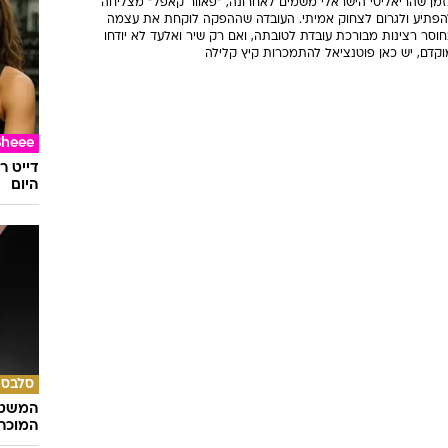
זמן שהריאליטי הישראלי משמים לאחרונה, "פאוור קאפל" מצליחה
הפתיע ולגרום לצחוק אמיתי. העובדה שההפקה לוקחת את עצמה
וסר רצינות מבורכת עובדת לטובתה, ואם רק שיר ואלעד לא יודחו
וקדם, יש כאן פוטנציאל להתמכרות קיץ קלילה
Sheee
דייט ר
היום
סלבס
המשטר
המוכר