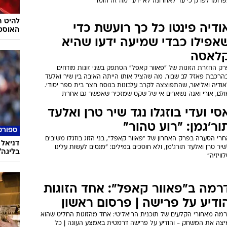
רומו לפרק כי עד לאחרונה לא ידע "מה זה הומו"
להיט ה
ודיה פינטו כל כך רועשת כדי
האוסט
אפילו כבדי שמיעה ידעו שהיא
לאסה
רק החזרת הזוגות של "פאוור קאפל" הסתפק בשני זוגות מודחים
הרכבת פאזל לב שבור. מה שהציל אותו הייתה האיבה בין שיר ואלעד
ודיה ואליאור, שהתפוצצה לקרב עלבונות בנוסח חצר בית ספר יסודי.
ולם, אורי ואנה נשארים אי של שקט שמזכיר שאפשר גם אחרת
סי ועדי בוזגלו נגד שיר טרן ואלעד
ור'גמן: "רוע טהור"
ספורט
רי הסערה בפרק האחרון של "פאוור קאפל", בני הזוג בוזגלו משיבים
דניאל 
יר טרן ואלעד תורג'מן, ולא חוסכים במילים: "מנסים לעשות עלינו
בליגה" 
וויזיה"
רמה ב"פאוור קאפל": אחד הזוגות
ודיע על פרישה | פרסום ראשון
רמה מאחורי הקלעים של תוכנית הריאליטי: אחד מהזוגות החליט שהוא
יצה את המשחק - והודיע על פרישה דרמטית באמצע העונה | כל