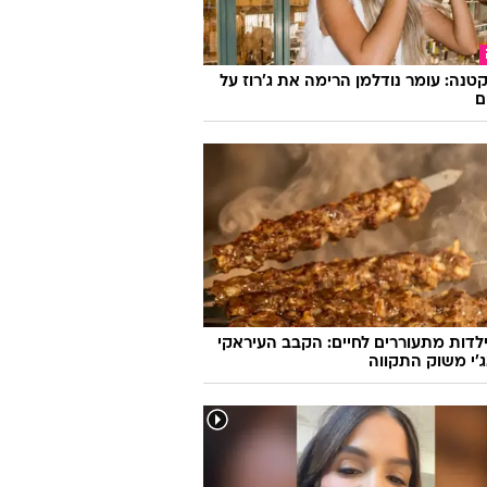
קטנה: עומר נודלמן הרימה את ג'רוז על
ם
לדות מתעוררים לחיים: הקבב העיראקי
׳י משוק התקווה