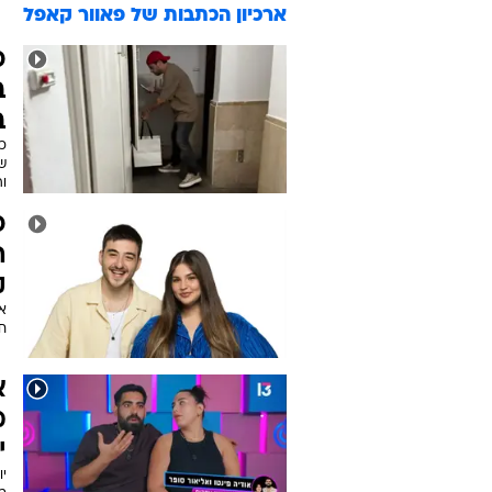
ארכיון הכתבות של
פאוור קאפל
כ
ב
ב
כ
ש
וה
כ
ה
ק
אח
חי
א
י
יו