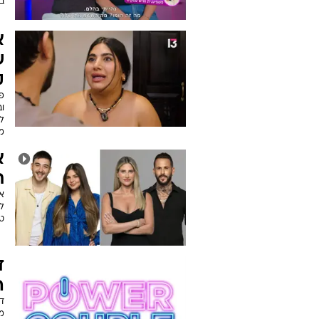
בפ
א
ש
ק
פ
וב
לא
מ
א
ת
אח
לש
טל
ד
ה
ד
מ