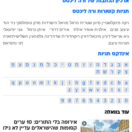
ארכיון הכתבות של
ורה ליכטס
תגיות קשורות
ורה ליכטס
ויקה פינקלשטיין
סיוון שטרית
הראל מויאל
הישרדות
מרק טופולסקי
ניר הוד
עיצוב פנים
אילנית אופיר אילת
איריס דרורי
איתן כרמל
גוני יזרעאלי
גיא אריאלי
דורון מיכאלי
דורון רוקח
דורית שדה
דינה גלס
העין השלישית
זארה
חנויות עיצוב
חני נחמיאס
אינדקס תגיות
א
ב
ג
ד
ה
ו
ז
ח
ט
י
כ
ל
מ
נ
ס
ע
פ
צ
ק
ר
ש
ת
q
p
o
n
m
l
k
j
i
h
g
f
e
d
c
b
a
z
y
x
w
v
u
t
s
r
9
8
7
6
5
4
3
2
1
0
עוד בוואלה
אירופה בלי התורים: 10 ערים
קסומות שהישראלים עדיין לא גילו