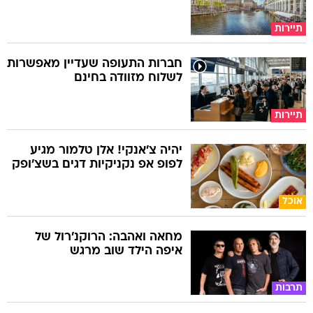
תיירות
חברות התעופה שעדיין מאפשרות
לשלוח מזוודה בחינם
תיירות
יהיה צ'אנקי! אלן טלמור מגיע
לפופ אפ נקניקיות דגים בשצ'ופק
אוכל
מחאה ואהבה: הרוקנ'רול של
איפה הילד שוב מרגש
תרבות