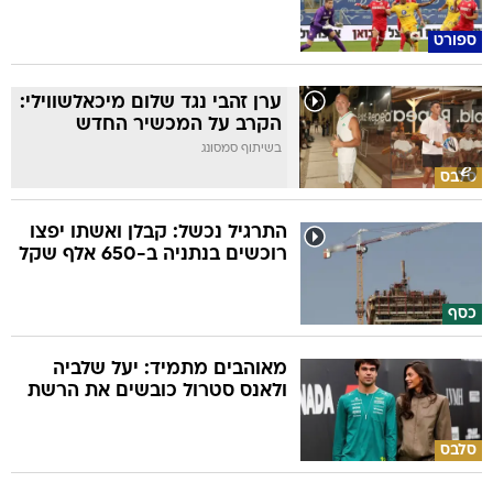
ספורט
ערן זהבי נגד שלום מיכאלשווילי:
הקרב על המכשיר החדש
בשיתוף סמסונג
סלבס
התרגיל נכשל: קבלן ואשתו יפצו
רוכשים בנתניה ב-650 אלף שקל
כסף
מאוהבים מתמיד: יעל שלביה
ולאנס סטרול כובשים את הרשת
סלבס