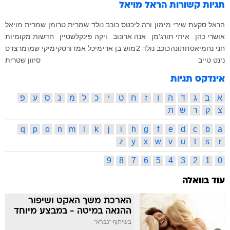
תגיות קשורות
הראל מויאל
הראל סקעת
שירי מימון
ורה ליכטס
כוכב נולד
שמרית טרומן
שמרית מויאל
אושרי כהן
איתי תורג'מן
אנה ארונוב
ויקה פינקלשטיין
חדשות מקומיות
חני נחמיאס
חתונה
כוכב נולד 2
מוש בן ארי
מיכל אמדורסקי
מיקי שמו
מרצדס
נינט טייב
סיוון שטרית
אינדקס תגיות
א
ב
ג
ד
ה
ו
ז
ח
ט
י
כ
ל
מ
נ
ס
ע
פ
צ
ק
ר
ש
ת
q
p
o
n
m
l
k
j
i
h
g
f
e
d
c
b
a
z
y
x
w
v
u
t
s
r
9
8
7
6
5
4
3
2
1
0
עוד בוואלה
הארכת משך האקט ושיפור
ההנאה במיטה - במבצע מיוחד
בשיתוף "גברא"