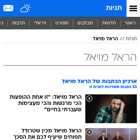
תגיות
ראשי
חדשות
מבזקים
ספורט
ויראלי
תרבות
כס
תגיות
הראל מויאל
הראל מויאל
ארכיון הכתבות של
הראל מויאל
53
כתבות משויכות לתגית זו
הראל מויאל: "זו אחת ההופעות
הכי מרגשות והכי מעצימות
שעברתי בחיים"
הראל מויאל מכין שטרודל
תפוחים שיעיף לכם את הסכך