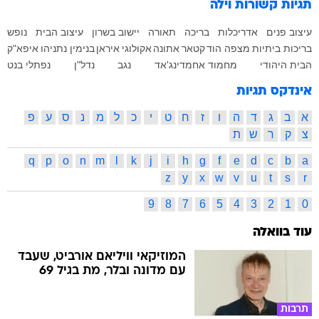
תגיות קשורות
וילה
עיצוב פנים
אדריכלות
בריכה
תאורה
יישוב בשרון
עיצוב הבית
נופש
בריכות ביתיות
מצפה הוד
קטאר
אתונה
אקולוגי
איראן
בנימין נתניהו
איפא"ק
הבית היהודי
מחמוד אחמדינג'אד
נגב
נדל"ן
נפתלי בנט
אינדקס תגיות
א
ב
ג
ד
ה
ו
ז
ח
ט
י
כ
ל
מ
נ
ס
ע
פ
צ
ק
ר
ש
ת
q
p
o
n
m
l
k
j
i
h
g
f
e
d
c
b
a
z
y
x
w
v
u
t
s
r
9
8
7
6
5
4
3
2
1
0
עוד בוואלה
המוזיקאי וויליאם אורביט, שעבד
עם מדונה ובלר, מת בגיל 69
תרבות