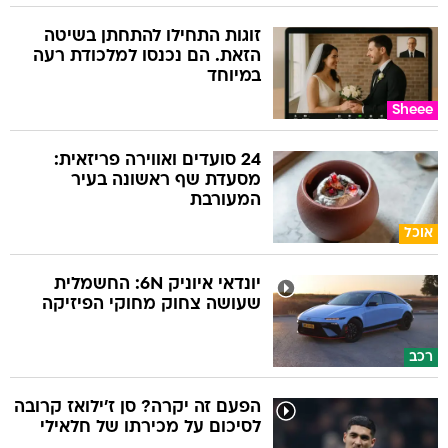
זוגות התחילו להתחתן בשיטה
הזאת. הם נכנסו למלכודת רעה
במיוחד
Sheee
24 סועדים ואווירה פריזאית:
מסעדת שף ראשונה בעיר
המעורבת
אוכל
יונדאי איוניק 6N: החשמלית
שעושה צחוק מחוקי הפיזיקה
רכב
הפעם זה יקרה? סן ז'ילואז קרובה
לסיכום על מכירתו של חלאילי