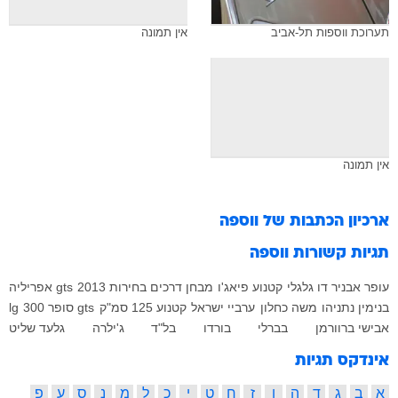
תערוכת ווספות תל-אביב
אין תמונה
אין תמונה
ארכיון הכתבות של
ווספה
תגיות קשורות
ווספה
עופר אבניר
דו גלגלי
קטנוע
פיאג'ו
מבחן דרכים
בחירות 2013
gts
אפריליה
בנימין נתניהו
משה כחלון
ערביי ישראל
קטנוע 125 סמ"ק
gts סופר 300
lg
אבישי ברוורמן
בברלי
בורדו
בל"ד
ג'ילרה
גלעד שליט
אינדקס תגיות
א
ב
ג
ד
ה
ו
ז
ח
ט
י
כ
ל
מ
נ
ס
ע
פ