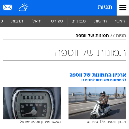
תגיות
ראשי
חדשות
מבזקים
ספורט
ויראלי
תרבות
כס
תגיות
תמונות של ווספה
תמונות של ווספה
ארכיון התמונות של
ווספה
27
תמונות משויכות לתגית זו
מבחן: ווספה 125 ספרינט
מפגש מועדון ווספה ישראל