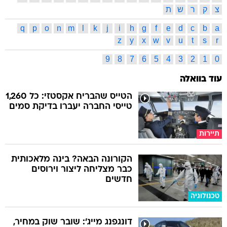
צ
ק
ר
ש
ת
q
p
o
n
m
l
k
j
i
h
g
f
e
d
c
b
a
z
y
x
w
v
u
t
s
r
9
8
7
6
5
4
3
2
1
0
עוד בוואלה
הטייס שהבריח אקסטזי: כל 1,260
טייסי החברה יעברו בדיקת סמים
תיירות
הקורונה הבאה? בינה מלאכותית
כבר מצליחה ליצור וירוסים
חדשים
טכנולוגיה
דונגפנג מייג': שובר שוק במחיר,