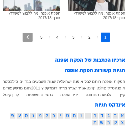
הפקת אופנה: מה ללבוש למשרד?
הפקת אופנה: מה ללבוש למשרד?
חורף 2017/18
חורף 2017/18
5
4
3
2
1
ארכיון הכתבות של
הפקת אופנה
תגיות קשורות
הפקת אופנה
הפקות אופנה
רותם לבל
אופנה ישראלית
שנות השבעים
בגד ים
סילבסטר
אופנה
סיילים
ולנטיין
וינטאג'
יד שנייה
מריה דומרק
קיץ 2011
תום מרשק
פורים
קיץ
הלבשה תחתונה
יריד אופנה
כתפיים חשופות
קרין קימל
אינדקס תגיות
א
ב
ג
ד
ה
ו
ז
ח
ט
י
כ
ל
מ
נ
ס
ע
פ
צ
ק
ר
ש
ת