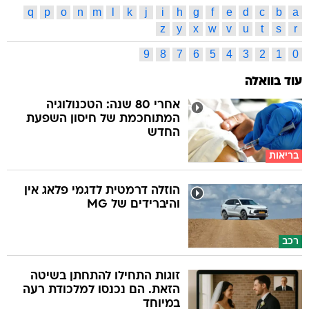
q
p
o
n
m
l
k
j
i
h
g
f
e
d
c
b
a
z
y
x
w
v
u
t
s
r
9
8
7
6
5
4
3
2
1
0
עוד בוואלה
אחרי 80 שנה: הטכנולוגיה
המתוחכמת של חיסון השפעת
החדש
בריאות
הוזלה דרמטית לדגמי פלאג אין
והיברידים של MG
רכב
זוגות התחילו להתחתן בשיטה
הזאת. הם נכנסו למלכודת רעה
במיוחד