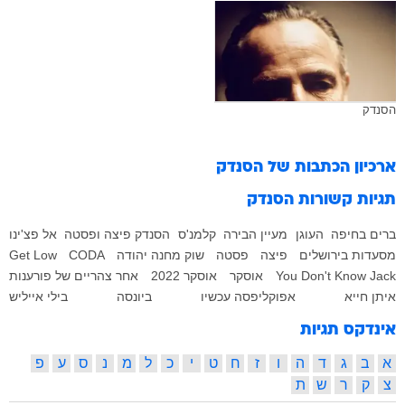
הסנדק
ארכיון הכתבות של
הסנדק
תגיות קשורות
הסנדק
ברים בחיפה
העוגן
מעיין הבירה
קלמנ'ס
הסנדק פיצה ופסטה
אל פצ'ינו
מסעדות בירושלים
פיצה
פסטה
שוק מחנה יהודה
CODA
Get Low
You Don't Know Jack
אוסקר
אוסקר 2022
אחר צהריים של פורענות
איתן חייא
אפוקליפסה עכשיו
ביונסה
בילי אייליש
אינדקס תגיות
א
ב
ג
ד
ה
ו
ז
ח
ט
י
כ
ל
מ
נ
ס
ע
פ
צ
ק
ר
ש
ת