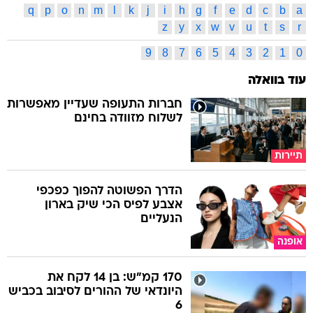
q
p
o
n
m
l
k
j
i
h
g
f
e
d
c
b
a
z
y
x
w
v
u
t
s
r
9
8
7
6
5
4
3
2
1
0
עוד בוואלה
חברות התעופה שעדיין מאפשרות
לשלוח מזוודה בחינם
תיירות
הדרך הפשוטה להפוך כפכפי
אצבע לפיס הכי שיק בארון
הנעליים
אופנה
170 קמ"ש: בן 14 לקח את
היונדאי של ההורים לסיבוב בכביש
6