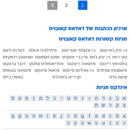
2
1
ארכיון הכתבות של
דאלאס קאובויס
תגיות קשורות
דאלאס קאובויס
ניו יורק ג'איינטס
ניו אינגלנד פטריוטס
פילדלפיה איגלס
דטרויט ליונס
טוני רומו
ניו יורק ג'טס
גרין ביי פאקרס
יוסטון טקסאנס
וושינגטון רדסקינס
בולטימור רייבנס
מינסוטה וייקינגס
אינדיאנפוליס קולטס
דנבר ברונקוס
פיטסבורג סטילרס
ניו אורלינס סיינטס
סיאטל סיהוקס
סינסינטי בנגאלס
שיקגו ברס
סן דייגו צ'ארג'רס
באפלו בילס
אינדקס תגיות
א
ב
ג
ד
ה
ו
ז
ח
ט
י
כ
ל
מ
נ
ס
ע
פ
צ
ק
ר
ש
ת
q
p
o
n
m
l
k
j
i
h
g
f
e
d
c
b
a
z
y
x
w
v
u
t
s
r