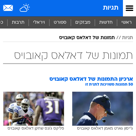
תגיות
ראשי
חדשות
מבזקים
ספורט
ויראלי
תרבות
כס
תגיות
תמונות של דאלאס קאובויס
תמונות של דאלאס קאובויס
ארכיון התמונות של
דאלאס קאובויס
50
תמונות משויכות לתגית זו
ג'ייסון גארט מאמן דאלאס קאובויס
פליקס ג'ונס שחקן דאלאס קאובויס