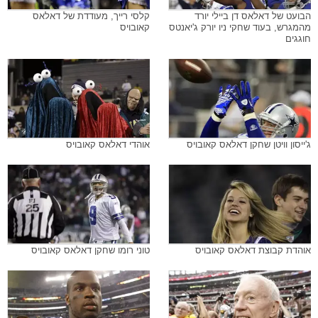
הבועט של דאלאס דן ביילי יורד
קלסי רייך, מעודדת של דאלאס
מהמגרש, בעוד שחקי ניו יורק ג'יאנטס
קאובויס
חוגגים
ג'ייסון וויטן שחקן דאלאס קאובויס
אוהדי דאלאס קאובויס
אוהדת קבוצת דאלאס קאובויס
טוני רומו שחקן דאלאס קאובויס