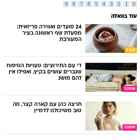
9
8
7
6
5
4
3
2
1
0
עוד בוואלה
24 סועדים ואווירה פריזאית:
מסעדת שף ראשונה בעיר
המעורבת
אוכל
די עם התירוצים: טעויות הטיפוח
שגברים עושים בקיץ, ואפילו אין
להם מושג
אופנה
תרצה כהן עם קארה קצר, וזה
טוב משיכולנו לדמיין
אופנה