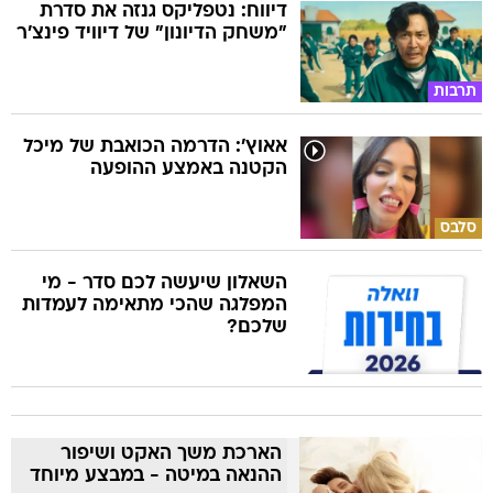
דיווח: נטפליקס גנזה את סדרת
"משחק הדיונון" של דיוויד פינצ'ר
תרבות
אאוץ': הדרמה הכואבת של מיכל
הקטנה באמצע ההופעה
סלבס
השאלון שיעשה לכם סדר - מי
המפלגה שהכי מתאימה לעמדות
שלכם?
הארכת משך האקט ושיפור
ההנאה במיטה - במבצע מיוחד