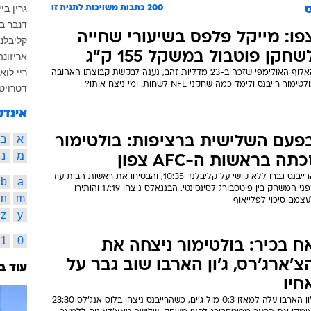
גרין בי
ס
200
כתבות משויכות לתגית זו
דנבר בר
פו: מייקל פלפס בשיעורי שחייה
קליבלנ
שחקן פוטבול במשקל 155 ק"ג
אריזונה
ריי לוא
האלוף האולימפי שזכה ב-23 מדליות זהב, נענה לבקשת קבוצתו האהובה
לטימור רייבנס ולימד כמה שחקני NFL לשחות. ומי ניצח אותו?
דטרויט 
אינדק
א
ב
פעם השלישית ברציפות: בולטימור
מ
נ
כתה בראשות ה-AFC צפון
הרייבנס גברו ללא קושי על קליבלנד 10:35, והבטיחו את ראשות הבית עוד
b
a
לפני המשחק בין פיטסבורג לסינסינטי. הבנגאלס ניצחו 17:19 והותירו
n
m
צמם סיכוי לפלייאוף
z
y
1
0
ח בכיר: בולטימור ניצחה את
צ'ארג'רס, ג'ון הארבו שוב גבר על
עוד ב
חיו
ג'ון הארבו עלה למאזן 0:3 מול ג'ים, כשהרייבנס ניצחו בלוס אנג'לס 23:30