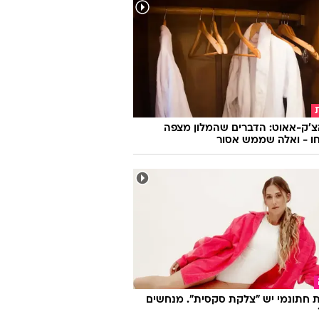
צ'ק-אאוט: הדברים שהמלון מצפה
ו - ואלה שממש אסור
 חתונמי יש "צלקת סקסית". מנחשים