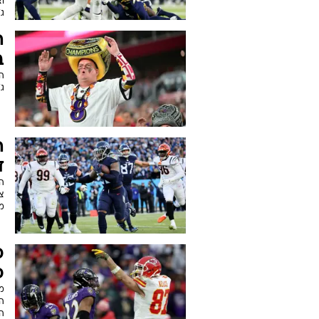
ו
ג'
ה
ב
ג'
ה
ד
הר
צי
מי
פ
מ