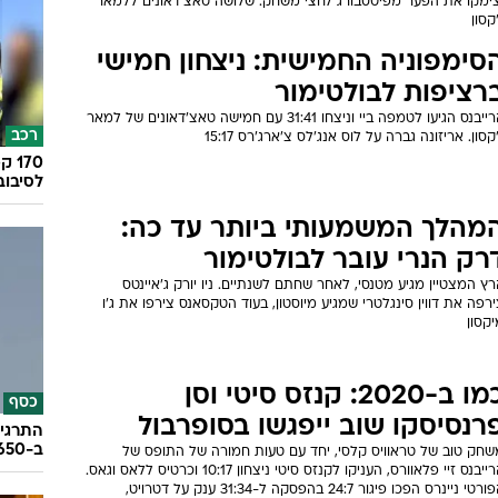
צימקו את הפער מפיטסבורג לחצי משחק. שלושה טאצ'דאונים ללמאר
קסון
סימפוניה החמישית: ניצחון חמישי
רציפות לבולטימור
הרייבנס הגיעו לטמפה ביי וניצחו 31:41 עם חמישה טאצ'דאונים של למאר
רכב
קסון. אריזונה גברה על לוס אנג'לס צ'ארג'רס 15:17
לסיבוב
מהלך המשמעותי ביותר עד כה:
רק הנרי עובר לבולטימור
ץ המצטיין מגיע מטנסי, לאחר שחתם לשנתיים. ניו יורק ג'איינטס
רפה את דווין סינגלטרי שמגיע מיוסטון, בעוד הטקסאנס צירפו את ג'ו
קסון
כמו ב-2020: קנזס סיטי וסן
כסף
רנסיסקו שוב ייפגשו בסופרבול
התרגיל
ב-650 אלף שקל
שחק טוב של טראוויס קלסי, יחד עם טעות חמורה של התופס של
הרייבנס זיי פלאוורס, העניקו לקנזס סיטי ניצחון 10:17 וכרטיס ללאס וגאס.
הפורטי ניינרס הפכו פיגור 24:7 בהפסקה ל-31:34 ענק על דטרויט,