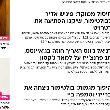
קאמבק הגדול אי פעם בגמר החטיבה
יסול ממוקד: פיניש אדיר
בולטימור, שיקגו הפתיעה את
טרויט
הרייבנס ניצחו 31:37 את הראמס בהארכה לאחר החזרת פאנט, תצוגה
מרשימה לברס ב-13:28 על הליונס, בפאלו ניצחה בקנזס סיטי. פרנק
תיירות
יצ'ק, לשעבר הטייט אנד של טנסי, הלך לעולמו בגיל 52
לפני ה
שתיקח
ניאל ג'ונס האריך חוזה בג'איינטס,
ג פרנצ'ייז על למאר ג'קסון
הקוורטרבק סיכם בג'איינטס לארבע שנים נוספות על סכום של כ-160
ליון דולר, סקוון בארקלי יהיה שחקן הפרנצ'ייז של המועדון. תג פרנצ'ייז
וצמד גם ללמאר ג'קסון בבולטימור
יפוך מגמות: בולטימור ניצחה את
ריידי וטמפה ביי
אופנה
הרייבנס הנחילו לבאקנירס הפסד שלישי ברציפות, 22:27. ג'מאר צ'ייס
לכוכבת
יעדר לפחות חודש בעקבות פציעה בירך
איפה?