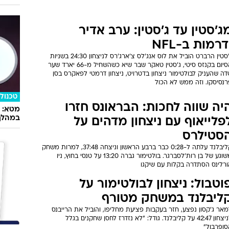
ג'סטין עד ג'סטין: ערב אדיר
דרמות ב-NFL
ג'סטין הרברט הוביל את לוס אנג'לס צ'ארג'רס לניצחון 24:30 בשניות
הסיום בקנזס סיטי, ג'סטין טאקר שבר שיא כשהשחיל מ-66 יארד שער
ה שהעניק לבולטימור ניצחון בדטרויט, ניצחון דרמטי לפאקרס בסן
רנסיסקו. וזה ממש לא הכול
טכנולו
יה שווה לחכות: הבראונס חזרו
במהלך
פלייאוף עם ניצחון מדהים על
סטילרס
קליבלנד עלתה ל-0:28 כבר ברבע הראשון וניצחה 37:48, למרות משחק
משוגע של בן רות'לסברגר. בולטימור גברה 13:20 על טנסי בחוץ, ניו
ורלינס הסתדרה בקלות עם שיקגו
וטבול: ניצחון לבולטימור על
ליבלנד במשחק מטורף
אר ג'קסון נפצע, חזר בעקבות פציעת מחליפו, והוביל את הרייבנס
לניצחון 42:47 על קליבלנד. גודל: "לא נזדרז לחסן שחקנים בגלל
סופרבול"