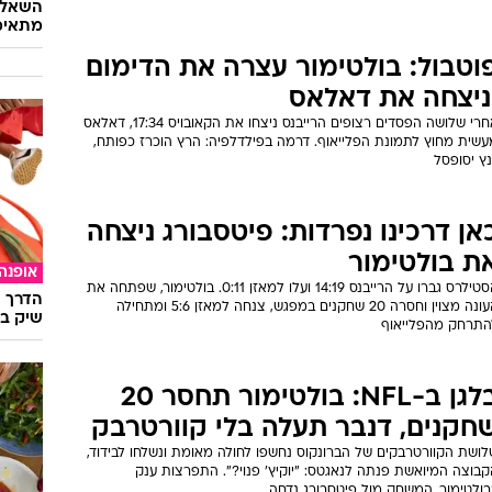
השאלון
מתאימ
וטבול: בולטימור עצרה את הדימום
ניצחה את דאלאס
אחרי שלושה הפסדים רצופים הרייבנס ניצחו את הקאובויס 17:34, דאלאס
עשית מחוץ לתמונת הפלייאוף. דרמה בפילדלפיה: הרץ הוכרז כפותח,
נץ יסופסל
אן דרכינו נפרדות: פיטסבורג ניצחה
ת בולטימור
אופנה
הסטילרס גברו על הרייבנס 14:19 ועלו למאזן 0:11. בולטימור, שפתחה את
הדרך ה
העונה מצוין וחסרה 20 שחקנים במפגש, צנחה למאזן 5:6 ומתחילה
שיק בא
התרחק מהפלייאוף
בלגן ב-NFL: בולטימור תחסר 20
חקנים, דנבר תעלה בלי קוורטרבק
לושת הקוורטרבקים של הברונקוס נחשפו לחולה מאומת ונשלחו לבידוד,
קבוצה המיואשת פנתה לנאגטס: "יוקיץ' פנוי?". התפרצות ענק
בולטימור, המשחק מול פיטסבורג נדחה