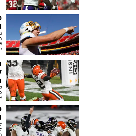
מ
ו
שד
פ
ה
ל
ה
א
פ
ק
למ
ה