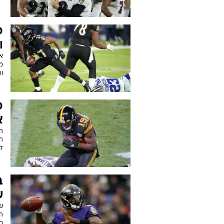
פ
ו
מ
וו
כ
א
ל
ש
ש
ה
ב