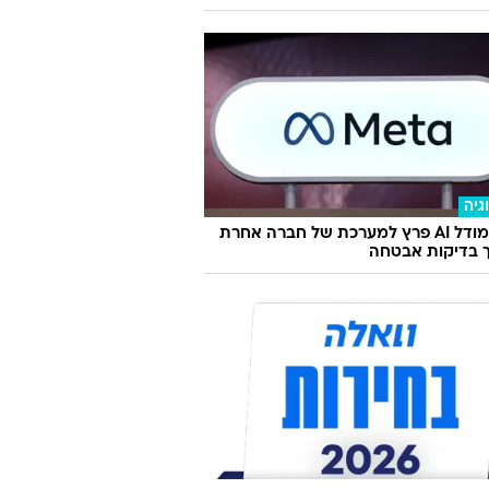
גיה
מטא: מודל AI פרץ למערכת של חברה אחרת
 בדיקות אבטחה