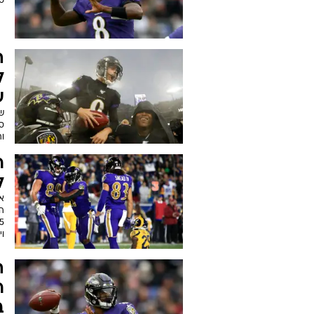
טיילו ל-2
ל
ע
ו
ר
ל
אח
ה
וי
ר
ב