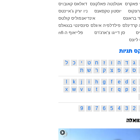
י פאקרס
אטלנטה פאלקונס
דאלאס קאובויס
ונקוס
יוסטון טקסאנס
ניו יורק ג'איינטס
ד בראונס
אינדיאנפוליס קולטס
 קרדינלס
פילדלפיה איגלס
סינסינטי בנגאלס
יס
סן דייגו צ'ארג'רס
פלייאוף ה-nfl
ליונס
ס תגיות
ג
ד
ה
ו
ז
ח
ט
י
כ
ל
ס
ע
פ
צ
ק
ר
ש
ת
l
k
j
i
h
g
f
e
d
c
x
w
v
u
t
s
r
q
p
o
9
8
7
6
5
4
3
2
וואלה