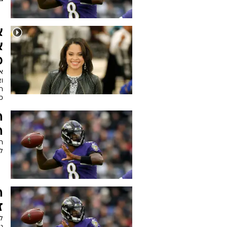
א
א
מ
א
וצ
ר
כ
ה
ה
רק
לה
זכ
ל