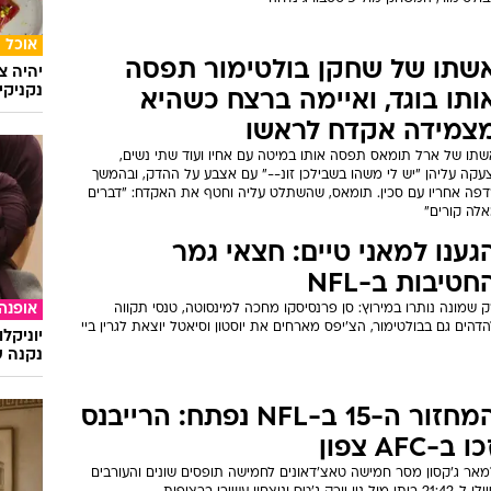
אוכל
שתו של שחקן בולטימור תפסה
יהיה צ
נקניקי
ותו בוגד, ואיימה ברצח כשהיא
צמידה אקדח לראשו
שתו של ארל תומאס תפסה אותו במיטה עם אחיו ועוד שתי נשים,
עקה עליהן "יש לי משהו בשבילכן זונ--" עם אצבע על ההדק, ובהמשך
דפה אחריו עם סכין. תומאס, שהשתלט עליה וחטף את האקדח: "דברים
אלה קורים"
גענו למאני טיים: חצאי גמר
חטיבות ב-NFL
אופנה
 שמונה נותרו במירוץ: סן פרנסיסקו מחכה למינסוטה, טנסי תקווה
דהים גם בבולטימור, הצ'יפס מארחים את יוסטון וסיאטל יוצאת לגרין ביי
יוניקל
נקנה ש
המחזור ה-15 ב-NFL נפתח: הרייבנס
ו ב-AFC צפון
מאר ג'קסון מסר חמישה טאצ'דאונים לחמישה תופסים שונים והעורבים