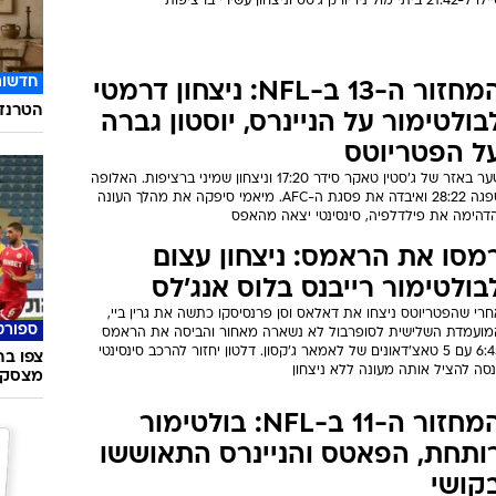
21:4 ביתי מול ניו יורק ג'טס וניצחון עשירי ברציפות
חדשות
המחזור ה-13 ב-NFL: ניצחון דרמטי
הטרנד 
בולטימור על הניינרס, יוסטון גברה
ל הפטריוטס
שער באזר של ג'סטין טאקר סידר 17:20 וניצחון שמיני ברציפות. האלופה
ספגה 28:22 ואיבדה את פסגת ה-AFC. מיאמי סיפקה את מהלך העונה
הדהימה את פילדלפיה, סינסינטי יצאה מהאפס
מסו את הראמס: ניצחון עצום
בולטימור רייבנס בלוס אנג'לס
רי שהפטריוטס ניצחו את דאלאס וסן פרנסיסקו כתשה את גרין ביי,
ספורט
מועמדת השלישית לסופרבול לא נשארה מאחור והביסה את הראמס
6:45 עם 5 טאצ'דאונים של לאמאר ג'קסון. דלטון יחזור להרכב סינסינטי
נסה להציל אותה מעונה ללא ניצחון
מצסק"
המחזור ה-11 ב-NFL: בולטימור
ותחת, הפאטס והניינרס התאוששו
קושי