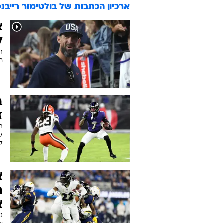
ארכיון הכתבות של
בולטימור רייבנ
צ
ל
בו
ב
ז
לע
א
ה
א