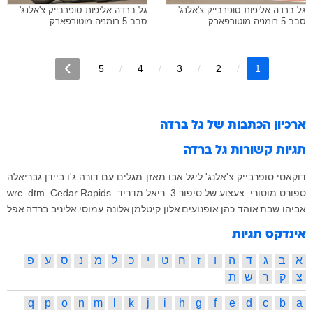
גל ברדה אליפות סופרבייק צ'אלנג'
גל ברדה אליפות סופרבייק צ'אלנג'
סבב 5 רומניה מוטורפארק
סבב 5 רומניה מוטורפארק
5
4
3
2
1
ארכיון הכתבות של
גל ברדה
תגיות קשורות
גל ברדה
דוקאטי
סופרבייק צ'אלנג'
ליגל
אבו מאזן
מגלים עם דורה
ג'ו ביידן
גבריאלה
ספורט מוטורי
צעצוע של סיפור 3
ריאל מדריד
Cedar Rapids
dtm
wrc
אביהו שבת
אוהד כהן
אופנועים
אלון קיטלמן
אלונה עמוסי
אליניב ברדה
אפל
אינדקס תגיות
א
ב
ג
ד
ה
ו
ז
ח
ט
י
כ
ל
מ
נ
ס
ע
פ
צ
ק
ר
ש
ת
q
p
o
n
m
l
k
j
i
h
g
f
e
d
c
b
a