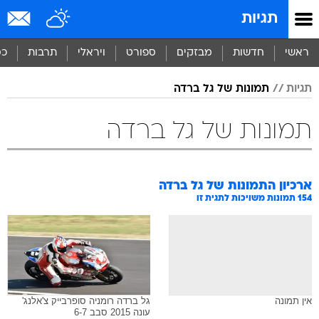
תגיות
ראשי
חדשות
מבזקים
ספורט
ויראלי
תרבות
כס
תגיות
תמונות של גל ברדה
תמונות של גל ברדה
ארכיון התמונות של
גל ברדה
154
תמונות משויכות לתגית זו
אין תמונה
גל ברדה רומניה סופרבייק צ'אלנג'
עונה 2015 סבב 6-7