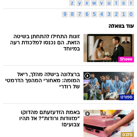
z
y
x
w
v
u
t
s
r
9
8
7
6
5
4
3
2
1
0
עוד בוואלה
זוגות התחילו להתחתן בשיטה
הזאת. הם נכנסו למלכודת רעה
במיוחד
Sheee
ברצלונה בישלה מהלך, ריאל
המומה: מאחורי המהפך הדרמטי
של רודרי
ספורט
באמת הזדעזעתם מהדוקו
"מזוודות ורודות"? אל תהיו
צבועים!
סלבס