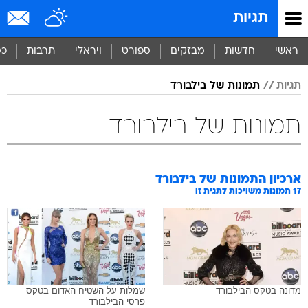
תגיות
ראשי
חדשות
מבזקים
ספורט
ויראלי
תרבות
כס
תגיות
תמונות של בילבורד
תמונות של בילבורד
ארכיון התמונות של
בילבורד
17
תמונות משויכות לתגית זו
מדונה בטקס הבילבורד
שמלות על השטיח האדום בטקס
פרסי הבילבורד