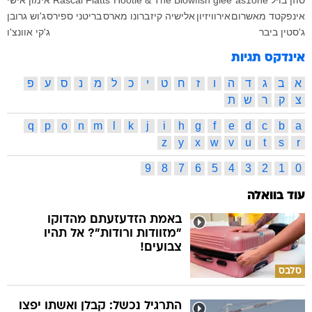
סוזן בויל
as1one
glee
Hootie & The Blowfish
Rascal Flatts
אימון אישי
אינפקטד מאשרום
אירוויזיון
אלישיה קיז
ברונו מארס
בריטני ספירס
ג'וש גרובן
ג'סטין ביבר
ג'קי אוונצ'ו
אינדקס תגיות
א
ב
ג
ד
ה
ו
ז
ח
ט
י
כ
ל
מ
נ
ס
ע
פ
צ
ק
ר
ש
ת
q
p
o
n
m
l
k
j
i
h
g
f
e
d
c
b
a
z
y
x
w
v
u
t
s
r
9
8
7
6
5
4
3
2
1
0
עוד בוואלה
באמת הזדעזעתם מהדוקו
"מזוודות ורודות"? אל תהיו
צבועים!
סלבס
התרגיל נכשל: קבלן ואשתו יפצו