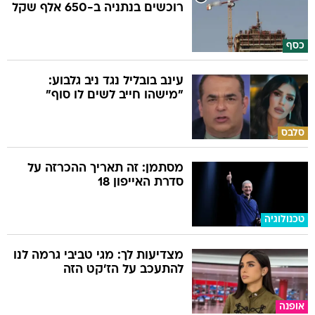
רוכשים בנתניה ב-650 אלף שקל
כסף
עינב בובליל נגד ניב גלבוע:
"מישהו חייב לשים לו סוף"
סלבס
מסתמן: זה תאריך ההכרזה על
סדרת האייפון 18
טכנולוגיה
מצדיעות לך: מגי טביבי גרמה לנו
להתעכב על הז'קט הזה
אופנה