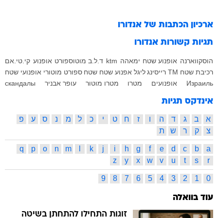
ארכיון הכתבות של
אנדורו
תגיות קשורות
אנדורו
הוסקווארנה
אופנוע שטח
ימאהה
ktm
ד.ל.ב מוטוספורט
אופנוע
קי.טי.אם
רכיבת שטח
TM רייסינג
ליגל
אפנוע שטח
שטח
ספורט מוטורי
אופנועי שטח
Израиль
אופנועים
מטרו
מטרו מוטור
עופר אבניר
скандалы
אינדקס תגיות
א
ב
ג
ד
ה
ו
ז
ח
ט
י
כ
ל
מ
נ
ס
ע
פ
צ
ק
ר
ש
ת
q
p
o
n
m
l
k
j
i
h
g
f
e
d
c
b
a
z
y
x
w
v
u
t
s
r
9
8
7
6
5
4
3
2
1
0
עוד בוואלה
זוגות התחילו להתחתן בשיטה