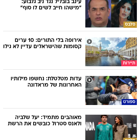
עינב בובליל נגד ניב גלבוע:
"מישהו חייב לשים לו סוף"
סלבס
אירופה בלי התורים: 10 ערים
קסומות שהישראלים עדיין לא גילו
תיירות
עדות מטלטלת: נחשפו מילותיו
האחרונות של מראדונה
ספורט
מאוהבים מתמיד: יעל שלביה
ולאנס סטרול כובשים את הרשת