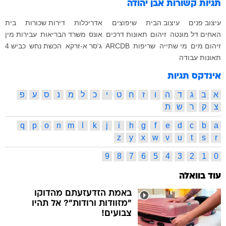
תגיות קשורות
אבן יהודה
עיצוב פנים
עיצוב הבית
שיפוצים
אדריכלות
דירות שכורות
בית
האחים דל מונטה
זיהום
תאונות דרכים
אונס
משרד הבריאות
עבירות מין
זיהום מים
מי שתייה
שריפות
ARCDB
ג'סר א-זרקא
הכשת נחש
כביש 4
תאונות עבודה
אינדקס תגיות
א
ב
ג
ד
ה
ו
ז
ח
ט
י
כ
ל
מ
נ
ס
ע
פ
צ
ק
ר
ש
ת
q
p
o
n
m
l
k
j
i
h
g
f
e
d
c
b
a
z
y
x
w
v
u
t
s
r
9
8
7
6
5
4
3
2
1
0
עוד בוואלה
באמת הזדעזעתם מהדוקו
"מזוודות ורודות"? אל תהיו
צבועים!