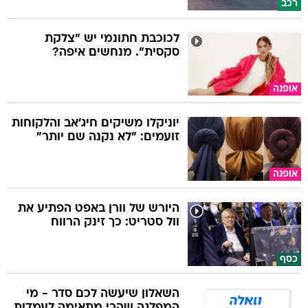
רכב
לכוכבת חתונמי יש "צלקת
סקסית". מנחשים איפה?
אופנה
יוניקלו משיקים חיג'אב והלקוחות
זועמים: "לא נקנה שם יותר"
אופנה
היורש של וורן באפט הפתיע את
וול סטריט: כך זינק הרווח
כסף
השאלון שיעשה לכם סדר - מי
המפלגה שהכי מתאימה לעמדות