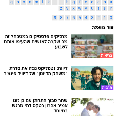
q
p
o
n
m
l
k
j
i
h
g
f
e
d
c
b
a
z
y
x
w
v
u
t
s
r
9
8
7
6
5
4
3
2
1
0
עוד בוואלה
מחזיקים פלסטיקים במטבח? זה
מה שקרה לאנשים שהעיפו אותם
לשבוע
בריאות
דיווח: נטפליקס גנזה את סדרת
"משחק הדיונון" של דיוויד פינצ'ר
תרבות
שחר טבוך התחתן עם בן זוגו
אמיר אהרון בטקס דתי מרגש
במיוחד