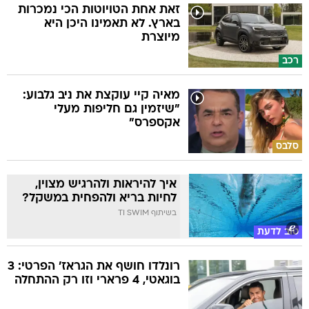
זאת אחת הטויוטות הכי נמכרות
בארץ. לא תאמינו היכן היא
מיוצרת
רכב
מאיה קיי עוקצת את ניב גלבוע:
"שיזמין גם חליפות מעלי
אקספרס"
סלבס
איך להיראות ולהרגיש מצוין,
לחיות בריא ולהפחית במשקל?
בשיתוף TI SWIM
טוב לדעת
רונלדו חושף את הגראז' הפרטי: 3
בוגאטי, 4 פרארי וזו רק ההתחלה