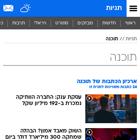
תגיות
ראשי
חדשות
מבזקים
ספורט
ויראלי
תרבות
כס
תגיות
תוכנה
תוכנה
ארכיון הכתבות של
תוכנה
24
כתבות משויכות לתגית זו
עסקת ענק: החברה הוותיקה
נמכרת ב-192 מיליון שקל
השוק מאבד אמון? הבהלה
שמחקה 300 מיליארד דולר ביום