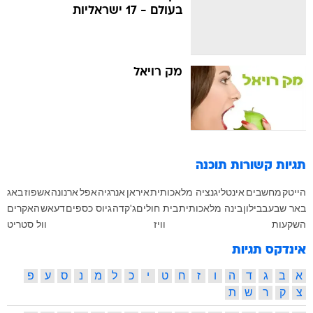
בעולם - 17 ישראליות
מק רויאל
תגיות קשורות
תוכנה
הייטק
מחשבים
אינטליגנציה מלאכותית
איראן
אנרגיה
אפל
ארנונה
אשפוז
באג
באר שבע
בבילון
בינה מלאכותית
בית חולים
ג'קדה
גיוס כספים
דעאש
האקרים
השקעות
וויז
וול סטריט
אינדקס תגיות
א
ב
ג
ד
ה
ו
ז
ח
ט
י
כ
ל
מ
נ
ס
ע
פ
צ
ק
ר
ש
ת