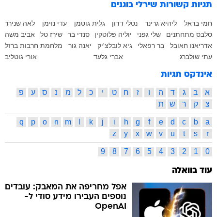
תגיות קשורות
שירלי בוגנים
חמי בראל
ליהיא גרינר
נטלי דדון
גלית גוטמן
עדי נוימן
לאה שנירר
סלבס מתחתנים
שלי גפני
יוליה פלוטקין
סנדי בר
שירז טל
אביב משה
אדריאנו חאובל
בר רפאלי
גיא לובלצ'יק
יאנה גור
מלחמת חרבות ברזל
עתי שולברג
אברי גלעד
אורי גוטליב
אינדקס תגיות
א
ב
ג
ד
ה
ו
ז
ח
ט
י
כ
ל
מ
נ
ס
ע
פ
צ
ק
ר
ש
ת
q
p
o
n
m
l
k
j
i
h
g
f
e
d
c
b
a
z
y
x
w
v
u
t
s
r
9
8
7
6
5
4
3
2
1
0
עוד בוואלה
אפל מחריפה את המאבק: עובדים
נוספים העבירו מידע סודי ל-
OpenAI