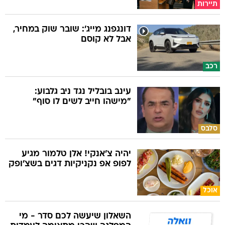
תיירות
דונגפנג מייג': שובר שוק במחיר,
אבל לא קוסם
רכב
עינב בובליל נגד ניב גלבוע:
"מישהו חייב לשים לו סוף"
סלבס
יהיה צ'אנקי! אלן טלמור מגיע
לפופ אפ נקניקיות דגים בשצ'ופק
אוכל
השאלון שיעשה לכם סדר - מי