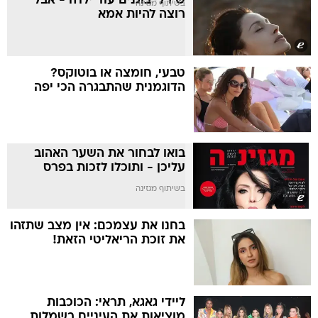
שירלי בוגנים עוד ילדה - אבל
בשיתוף מגזינה
רוצה להיות אמא
טבעי, חומצה או בוטוקס?
הדוגמנית שהתבגרה הכי יפה
בואו לבחור את השער האהוב
עליכן - ותוכלו לזכות בפרס
בשיתוף מגזינה
בחנו את עצמכם: אין מצב שתזהו
את זוכת הריאליטי הזאת!
ליידי גאגא, תראי: הכוכבות
מוציאות את העיניים בשמלות