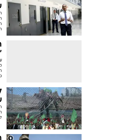
ע
ה
ה
ה
ה
ה
"
ע
מ
ה
סו
ל
ש
ה
ה
לס
ה