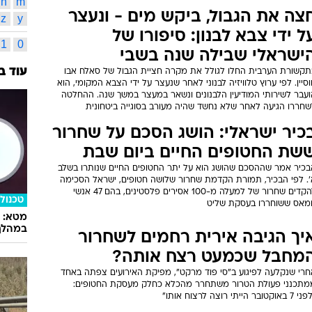
n
m
צה את הגבול, ביקש מים - ונעצר
z
y
ל ידי צבא לבנון: סיפורו של
1
0
ישראלי שבילה שנה בשבי
עוד ב
תקשורת הערבית החלו לגולל את מקרה חציית הגבול של סאלח אבו
סיין. לפי ערוץ טלוויזיה לבנוני לאחר שנעצר על ידי הצבא המקומי, הוא
ועבר לשירותי המודיעין הלבנונים ונשאר במעצר במשך שנה. ההחלטה
שחררו הגיעה לאחר שלא נחשד שהיה מעורב בסוגייה ביטחונית
כיר ישראלי: הושג הסכם על שחרור
שת החטופים החיים ביום שבת
בכיר אמר שההסכם שהושג הוא על יתר החטופים החיים שנותרו בשלב
'. לפי הבכיר, תמורת הקדמת שחרור שלושה חטופים, ישראל הסכימה
להקדים שחרור של למעלה מ-100 אסירים פלסטינים, בהם 47 אנשי
טכנולו
מאס ששוחררו בעסקת שליט
במהלך
יך הגיבה אירית רחמים לשחרור
מחבל שכמעט רצח אותה?
חרי שנקלעה לפיגוע ב"סי פוד מרקט", מפיקת האירועים צפתה באחד
מתכנני פעולת הטרור משתחרר מהכלא כחלק מעסקת החטופים:
באוקטובר הייתי רוצה לרצוח אותו"