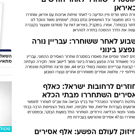
וסטרלי שוחרר לאחר חודשים
איראן
ת החוץ מריס פיין הודיעה כי לאחר שיחות ארוכות עם איראן, שוחררו
י הזוג ממעצר וכל האישומים נגדם בוטלו. "שמחים מאוד והוקל לנו
זור בבטחה", אמרו. במקביל, באיראן דווח על סטודנט שנעצר בקנברה
יעשה את הדרך ההפוכה בחזרה לטהראן
בוע לאחר ששוחרר: עבריין נורה
נפצע בינוני
השאלון
מים לאחר שסיים את מאסרו במסגרת שחרור האסירים ההמוני, עבריין
מתאימ
יר מאשדוד נורה ונפצע באורח בינוני סמוך ליישוב אזור. חקירה העלתה
כי קבוצת עבריינים נפגשה בשולי כביש 44, שם פרצה מחלוקת שנגמרה
ילופי ירי. שלושה אסירים משוחררים אחרים נעצרו השבוע
וזרים לרחובות ישראל: כאלף
סירים השתחררו מבתי הכלא
חלטת ה"שחרור המנהלי" של בג"ץ הביאה את שב"ס לשחרר לחופשי
ורשעים בעבירות אלימות, שוד ותקיפה, זאת בשל הצפיפות הרבה בבתי
סוהר ותנאי הכליאה הירודים. השחרור החל בשעות הבוקר, ובמסגרתו
ררו גם 47 אסירים שהורשעו בעבירות מין
טכנולו
יזוק לעולם הפשע: אלף אסירים