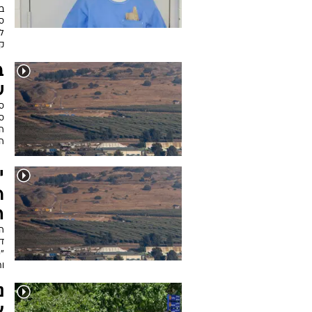
במ
סי
ל
קל
ב
ש
סו
סו
ה
ה
י
ר
ה
המ
די
"
ו
נ