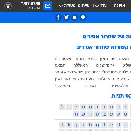
וואלה דואר
אופנה
עוד
שיתופי פעולה
קרא דואר
ות של
שחרור אסירים
 קשורות
שחרור אסירים
השלום
אבו מאזן
בנימין נתניהו
פלסטינים
ליט
גלעד שליט
רמאללה
חמאס
 פלסטינים
נפתלי בנט
ג'ונתן פולארד
כלא עופר
ה
משפחות שכולות
רצועת עזה
אלמגור
בג"ץ
הפלסטינית
מצרים
ציפי לבני
ס תגיות
ג
ד
ה
ו
ז
ח
ט
י
כ
ל
ס
ע
פ
צ
ק
ר
ש
ת
l
k
j
i
h
g
f
e
d
c