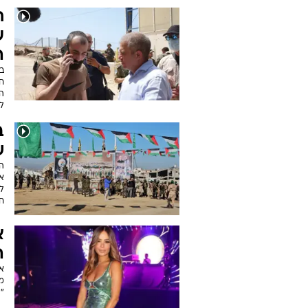
ח
ע
ה
ב
חו
ה
ל
ב
ש
ה
א
ח
א
ה
א
מ
"לפני 7 