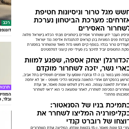
שש מגל טרור וניסיונות חטיפת
זרחים: מערכת הביטחון נערכת
רכב
שחרור האסירים
דונגפנ
יסיון העבר ידוע ששחרור אסירים ביטחוניים מבתי הכלא בישראל מלווה
קבלות פנים המוניות בהן קוראים להתנגדות אלימה נגד ישראל
מעודדים טרור בגלוי. בנוסף קיים חשש גדול מאוד שהשחרור במסגרת
קת החטופים יוביל לחיכוך בין פעילי ימין קיצוני לפלסטינים
כדורגלן יצחק אספה, שפגע למוות
ארי נשר, יזכה לשחרור מוקדם
אספה פגע בנשר בן ה-17 ובחברו שנסעו על אופניים חשמליים בתל אביב,
הורשע בהפקרתם אחרי התאונה ובשיבוש הליכי משפט - אך לא יוחסה
 אחריות לתאונה עצמה. הוא נידון לשלוש שנות מאסר, אך ועדת
תרבות
שחרורים הסכימה לשחררו, לאחר שמצאה כי הוא "ראוי לשחרור
המוזיק
מסוכנותו פחתה"
ובלר, מ
תמיכת בניו של הסנאטור:
קליפורניה המליצו לשחרר את
וצחו של רוברט קנדי
אחרי 53 שנות מאסר, ו-15 בקשות שנדחו, המליצה ועדת השחרורים