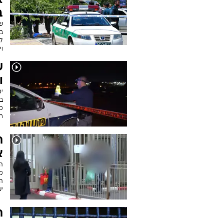
א
ב
שר
בנ
לח
ו
ש
ו
י
בכ
בח
ח
א
ה
מ
ה
ישוח
ח