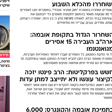
דיסני+
שוחררו מהכלא השבוע
שיקרה 
סירים ישוחררו במסגרת "חוק שחרור מנהלי", במסגרתו ינוכו לאסירים
עד 30 שבועות מאסר בהתאם לתקופת מאסרם כדי לצמצם את
הצפיפות בבתי הכלא. לוואלה! NEWS נודע כי בין היתר, ישוחררו רוצחים,
סים, שודדים, גנבים, עברייני מין ופדופילים
שחרור הגדול בתקופת אובמה:
ארה"ב העבירה 15 אסירים
גואנטנמו
 פי הודעת הפנטגון, כל האסירים יועברו לאיחוד האמירויות הערביות,
תיירות
במסגרת מאמצי הבית הלבן להביא לסגירת המתקן השנוי במחלוקת. 12
מיטה, 
האסירים הם אזרחי תימן ושלושה מגיעים מאפגניסטן
בצינור
שש בפרקליטות: הרב פינטו יזכה
קיצור עונשו ולא יתייצב למתן עדות
סום ראשון: הפרקליטות ביקשה להקדים דיון שבו פינטו אמור למסור
דות, במשפט של מייסד עמותת "חזון ישעיה", אברהם ישראל. זאת,
חשש שעונשו של פינטו יקוצר והוא יעזוב את הארץ לאחר שחרורו
מאסר
בתמיכת אובמה והקונגרס: 6,000