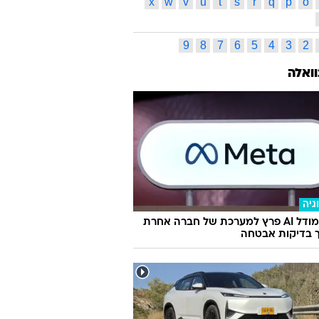
x
w
v
u
t
s
r
q
p
o
9
8
7
6
5
4
3
2
וואלה
גיה
מטא: מודל AI פרץ למערכת של חברה אחרת
 בדיקות אבטחה