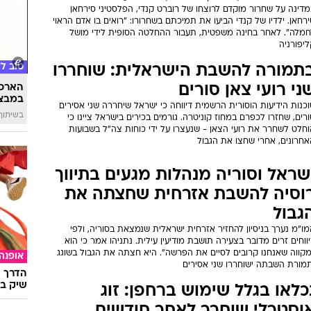
דינה על שחרור מוקדם לרוצחו של רוברט קנדי, הפלסטיני סירחאן
רחאן. ילדיו של קנדי הביעו את תמיכתם בשחרורו: "רואים בו אדם הראוי
חמלה". לאחר בחינה משפטית, תעבור ההחלטה הסופית לידי מושל
יפורניה
טוב ל
תמורה להשבת הישראלית: שוחררו
ני רועי צאן סורים
הארכת
במבצע
כנות הידיעות הוסורית הרשמית דיווחה כי ישראל שיחררה שני אסירים
בשיתוף 
רים, שחזרו לכפרם במחוז קוניטרה. גורמים בכירים בישראל ציינו כי
וחלט לשחרר את רועי הצאן - שנעצרו על ידי כוחות צה"ל בשבועות
אחרונים, אחרי שחצו את הגבול
שראל וסוריה מנהלות מגעים בתיווך
וסיה להשבת אזרחית שחצתה את
גבול
ו"מ נערך בניסיון להחזיר אזרחית ישראלית שנמצאת בסוריה, ולפי
ווחים זרים מדובר בצעירה תושבת מודיעין עילית. נתניהו אמר כי הוא
מקווה שאנחנו קרובים לסיים את הפרשה". היא חצתה את הגבול בשוגג
אופנה
תמורת השבתה ישוחררו שני אסירים
הדרך ה
שיק בא
כלאו בגלל שימוש ברחפן: זוג