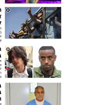
ח
א
ל
מנ
ב
ו
עס
ה
ב
ו
לו
ה
ו
ב
ב
ר