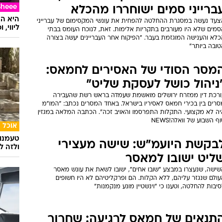
Sheee
ברייני סמים ישוחררו מהכלא
צעד נעשה במסגרת ההחלטה להפחית את עונשי המקסימום של עברייני
ליווי,
סמים שלא היו מעורבים בתקריות אלימות. זאת, לנוכח העומס בבתי
כלא והענישה המוגזמת בעבר. "הפיקוח אחר העבריינים יעשה בצורה
טובה ביותר"
מסר הסודי של האסירים לחמאס:
ניהול כושל לעסקת שליט"
ורכת דין ממזרח ירושלים מואשמת שעמדה בראש רשת שהעבירה
סרים בין בכירי חמאס לאסיריו בישראל. באחד המסרים נכתב: "המו"מ
יה לא מקצועי. התקלות התפרסמו והאויב זכה". הכתבה המלאה במגזין
ף השבוע של וואלה!NEWS
אוכל
טעמנו
בקשת היועמ"ש: שישה מעצירי
ולזה לא
ליט ישובו למאסר
שישה, שנעצרו במבצע "שובו אחים", ישובו לשאת את עונש מאסר
עולם שנגזר עליהם, ללא הקלות. הם ופרקליטיהם לא היו חשופים
יבות להחלטה, וטענו כי "וינשטיין מונע מנקמנות"
תנאים של חמאס לרגיעה: שחרור