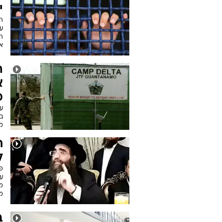
י
הא
אנ
ה
מ
על
מ
ח
ל
פר
ע
מ
מ