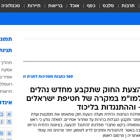
תרבות
סלבס
כסף
אוכל
בריאות
תיירות
טכנולוגיה
תמונ
תגיות
תהליך 
עסקת ש
אסירים
160
כתבות משויכות לתגית זו
ראמלל
צעת החוק שתקבע מחדש נהלים
הרשות 
מו"מ במקרה של חטיפת ישראלים
אינדק
 וההתנגדות בליכוד
א
ב
פלגת הציונות הדתית מעלה הצעת חוק שתאמץ את מסקנות ועדת
גר ותקבע הגבלות ברורות על שחרור אסירים. לוואלה נודע כי ראש
מ
נ
ממשלה ביקש מחברי מפלגתו להתנגד להצעה. בציונות הדתית הרימו
בה באשר להתנגדות ומחכים לדיון לשמוע יותר פרטים מה עומד
b
a
חוריה | פרסום ראשון