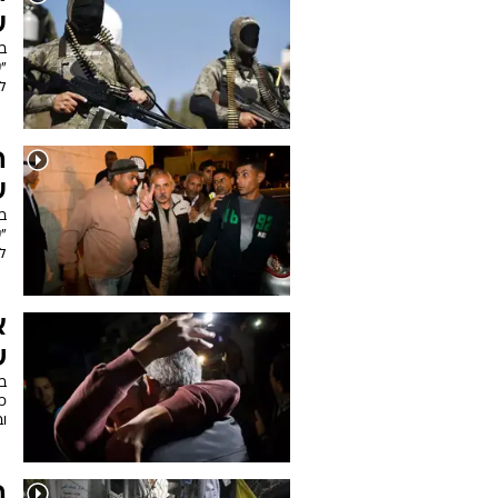
ע
ב
"
ל
ה
ע
ב
"
ל
ש
ב
כל
וב
ה