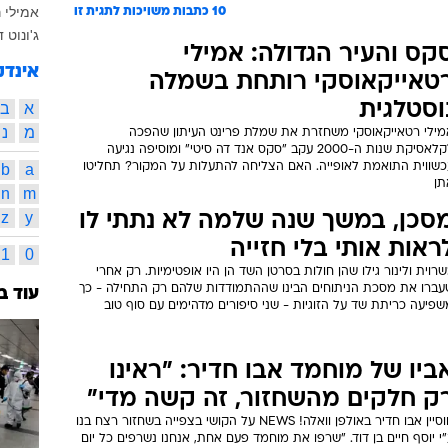
אמילי 
10
כתבות משויכות לתגית זו
ג'ונוט ד
קס והעיר הגדולה: אמילי
אינדק
טאייקאוסקי רותחת בשמלה
וסטלגית
א
ב
מ
נ
מילי רטאייקאוסקי משחזרת את שמלת פרינט העיתון שהפכה
לקלאסיקת שנות ה-2000 עקב "סקס אנד דה סיטי" ומוסיפה נגיעה
כשווית התואמת לאופייה. האם הצליחה להתעלות על המקור? תחליטו
a
b
תן
n
m
z
y
סכן, במשך שנה שלמה לא נתתי לו
ראות אותי בלי חזייה
1
0
רוית ולינור גילו שהן חולות בסרטן השד הן היו אופטימיות. רק אחרי
עברו את מסכת הניתוחים הבינו שההתמודדות שלהם רק התחילה - כך
עוד ב
פיעה כריתת שד על הזוגיות - שני סיפורים מדהימים עם סוף טוב
ביו של מוחמד אבו חדיר: "ראינו
ק חלקים מהשחזור, זה קשה מדי"
חוסיין אבו חדיר באולפן וואלה! NEWS על הקושי בצפייה בשחזור רצח בנו
י יוסף חיים בן דוד. "שרפו את מוחמד פעם אחת, אנחנו נשרפים כל יום