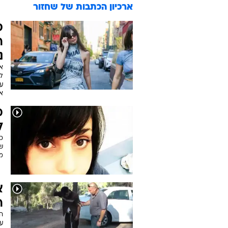
ארכיון הכתבות של
שחזור
ס
ר
נ
א
ע
א
מ
ל
כש
ש
מש
א
ר
ע"