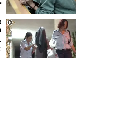
וס
מ
ב
נ
א
ל
"ר