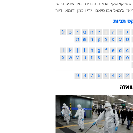
רטאייקאוסקי
ארצות הברית
באר שבע
ביוטי
יאז
ג'מאל אבו סיאם
גדי ויכמן
דומא
דיור
ס תגיות
ג
ד
ה
ו
ז
ח
ט
י
כ
ל
ס
ע
פ
צ
ק
ר
ש
ת
l
k
j
i
h
g
f
e
d
c
x
w
v
u
t
s
r
q
p
o
9
8
7
6
5
4
3
2
וואלה