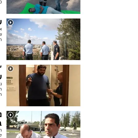
20 פעמים", אמר וקר
ש
אר
ה
"
ש
ג
הו
ה
נ
ב
ה
לכ