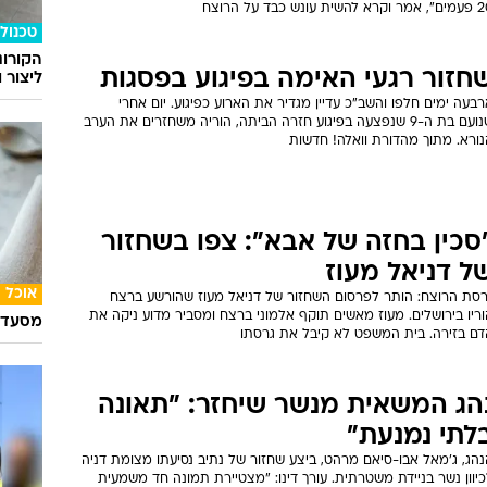
א להשית עונש כבד על הרוצח
טכנולו
הקורונ
חזור רגעי האימה בפיגוע בפסגות
ליצור 
בעה ימים חלפו והשב"כ עדיין מגדיר את הארוע כפיגוע. יום אחרי
שנועם בת ה-9 שנפצעה בפיגוע חזרה הביתה, הוריה משחזרים את הערב
נורא. מתוך מהדורת וואלה! חדשות
סכין בחזה של אבא": צפו בשחזור
ל דניאל מעוז
אוכל
רסת הרוצח: הותר לפרסום השחזור של דניאל מעוז שהורשע ברצח
ריו בירושלים. מעוז מאשים תוקף אלמוני ברצח ומסביר מדוע ניקה את
מסעדת
דם בזירה. בית המשפט לא קיבל את גרסתו
הג המשאית מנשר שיחזר: "תאונה
לתי נמנעת"
נהג, ג'מאל אבו-סיאם מרהט, ביצע שחזור של נתיב נסיעתו מצומת דניה
יוון נשר בניידת משטרתית. עורך דינו: "מצטיירת תמונה חד משמעית