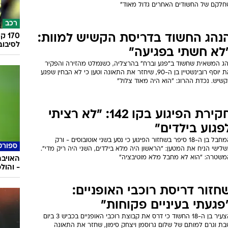
חלקם של החשודים האחרים גדול מאוד"
רכב
נהג החשוד בדריסת הקשיש למוות:
לסיבוב
לא חשתי בפגיעה"
הג המשאית שחשוד ב"פגע וברח" בהרצליה, כשנמלט מהזירה והפקיר
את יוסף רובינשטיין בן ה-90, שיחזר את התאונה וטען כי לא הבחין שפגע
שיש. נכדת ההרוג: "הוא היה מאוד צלול"
חקירת הפיגוע בקו 142: "לא רציתי
פגוע בילדים"
המחבל בן ה-18 סיפר בשחזור הפיגוע כי נסע בשני אוטובוסים - ורק
ספורט
לישי הניח את המטען: "הראשון היה מלא בילדים, השני היה ריק מדי".
משטרה: "הוא לא מחבל מלא מוטיבציה"
האויבת
- והול
חזור דריסת רוכבי האופניים:
פגעתי בעיניים פקוחות"
הצעיר בן ה-18 החשוד כי דרס את קבוצת רוכבי האופניים בכביש 3 ביום
בת וגרם למותם של שלום גרוסמן ויצחק סימון, שחזר את התאונה