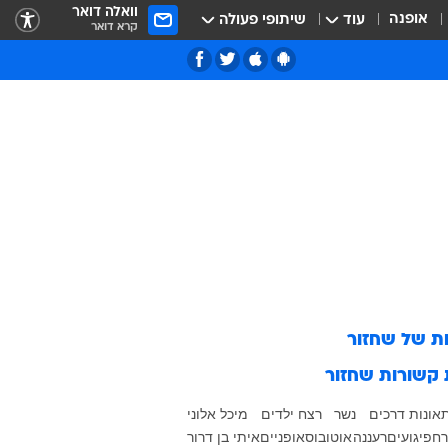
וואלה דואר
אופנה
עוד
שיתופי פעולה
קרא דואר
ות של
שחזור
 קשורות
שחזור
אונות דרכים
נשר
רצח ילדים
מיכל אלוני
רח
פיגועים
רעננה
אוטובוס
אופניים
איתי בן דרור