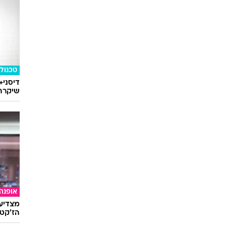
טכנולו
דיסני+
שיקרה 
אופנה
מצדיעו
הז'קט 