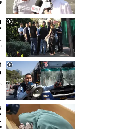
ש
ה
"
נ
בק
ל
בש
ה
ש
"
ש