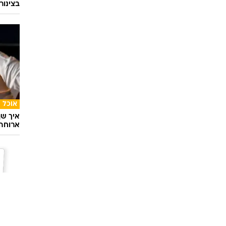
בצינור
אוכל
איך שף
ארוחה 