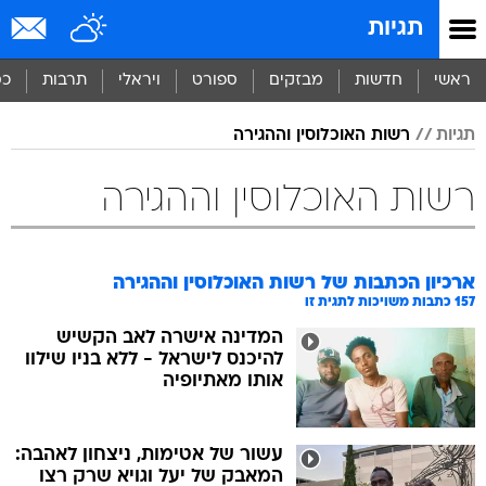
תגיות
ראשי
חדשות
מבזקים
ספורט
ויראלי
תרבות
כס
תגיות
רשות האוכלוסין וההגירה
רשות האוכלוסין וההגירה
ארכיון הכתבות של
רשות האוכלוסין וההגירה
157
כתבות משויכות לתגית זו
המדינה אישרה לאב הקשיש
להיכנס לישראל - ללא בניו שילוו
אותו מאתיופיה
עשור של אטימות, ניצחון לאהבה:
המאבק של יעל וגויא שרק רצו