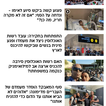
פצוע קשה ביקש סיוע לאימו -
ונדחה על הסף: "אם זה לא מקרה
חריג, מה כן?"
התפתחות בחקירה: עובד רשות
האוכלוסין ניצל את מעמדו ופגע
מינית בנשים שביקשו להיכנס
לארץ
האם רשות האוכלוסין סירבה
להכניס ארצה אב למילואימניק
כנקמה במשפחתו?
סוף המאבק? הוסדר מעמדם של
העבריים מדימונה: "אלוהים לא
הביא אותנו עד הלום כדי להזניח
אותנו"