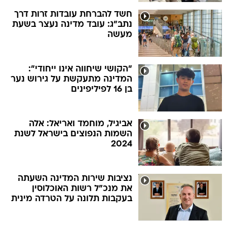
חשד להברחת עובדות זרות דרך
נתב"ג: עובד מדינה נעצר בשעת
מעשה
"הקושי שיחווה אינו ייחודי":
המדינה מתעקשת על גירוש נער
בן 16 לפיליפינים
אביגיל, מוחמד ואריאל: אלה
השמות הנפוצים בישראל לשנת
2024
נציבות שירות המדינה השעתה
את מנכ"ל רשות האוכלוסין
בעקבות תלונה על הטרדה מינית