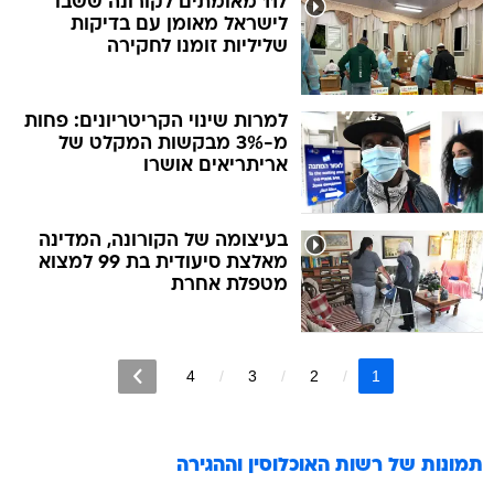
117 מאומתים לקורונה ששבו
לישראל מאומן עם בדיקות
שליליות זומנו לחקירה
למרות שינוי הקריטריונים: פחות
מ-3% מבקשות המקלט של
אריתריאים אושרו
בעיצומה של הקורונה, המדינה
מאלצת סיעודית בת 99 למצוא
מטפלת אחרת
4
3
2
1
תמונות של
רשות האוכלוסין וההגירה