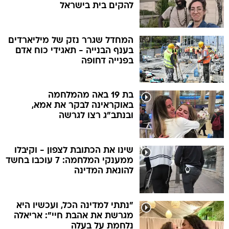
להקים בית בישראל
המחדל שגרר נזק של מיליארדים
בענף הבנייה - תאגידי כוח אדם
בפנייה דחופה
בת 19 באה מהמלחמה
באוקראינה לבקר את אמא,
ובנתב"ג רצו לגרשה
שינו את הכתובת לצפון - וקיבלו
ממענקי המלחמה: 7 עוכבו בחשד
להונאת המדינה
"נתתי למדינה הכל, ועכשיו היא
מגרשת את אהבת חיי": אריאלה
נלחמת על בעלה