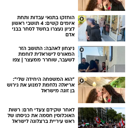
הוחזקו בתנאי עבדות ותחת
איומים קשים: 4 תושבי ראשון
לציון נעצרו בחשד לסחר בבני
אדם
ניצחון לאהבה: התושב הזר
המאורס לישראלית לוחמת
לשעבר, שוחרר ממעצר | צפו
"הוא המשפחה היחידה שלי":
אריאלה נלחמת למנוע את גירוש
בן זוגה מישראל
לאחר שקידם צעדי חרם: רשות
האוכלוסין חסמה את כניסתו של
ראש עיריית ברצלונה לישראל