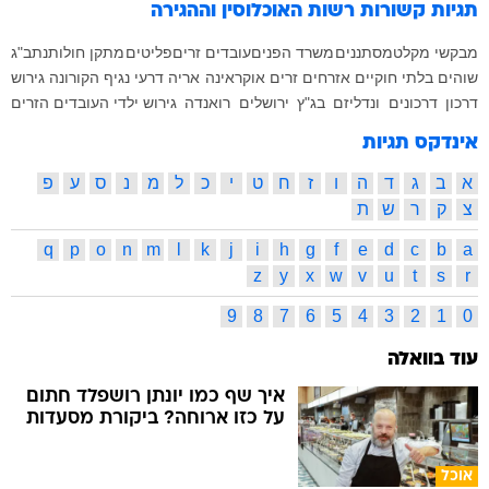
תגיות קשורות
רשות האוכלוסין וההגירה
מבקשי מקלט
מסתננים
משרד הפנים
עובדים זרים
פליטים
מתקן חולות
נתב"ג
שוהים בלתי חוקיים
אזרחים זרים
אוקראינה
אריה דרעי
נגיף הקורונה
גירוש
דרכון
דרכונים
ונדליזם
בג"ץ
ירושלים
רואנדה
גירוש ילדי העובדים הזרים
אינדקס תגיות
א
ב
ג
ד
ה
ו
ז
ח
ט
י
כ
ל
מ
נ
ס
ע
פ
צ
ק
ר
ש
ת
q
p
o
n
m
l
k
j
i
h
g
f
e
d
c
b
a
z
y
x
w
v
u
t
s
r
9
8
7
6
5
4
3
2
1
0
עוד בוואלה
איך שף כמו יונתן רושפלד חתום
על כזו ארוחה? ביקורת מסעדות
אוכל