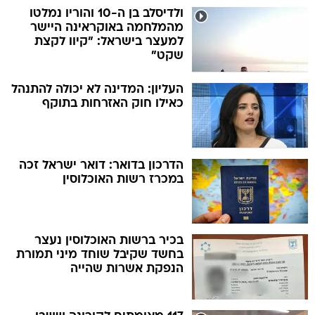
ולדיסלב בן ה-10 והוריו נמלטו
מהמלחמה באוקראינה היישר
למעצר בישראל: "קיוו לקצת
שקט"
העליון: המדינה לא יכולה להתנהל
כאילו חוק האזרחות בתוקף
הדרכון בדואר: דואר ישראל זכה
במכרז רשות האוכלוסין
בכיר ברשות האוכלוסין נעצר
בחשד שקיבל שוחד מיני תמורת
הנפקת אשרות שהייה